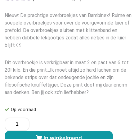
Nieuw: De prachtige overbroekjes van Bambinex! Ruime en
soepele overbroekjes voor over de voorgevormde luier of
prefold. De overbroekjes sluiten met klittenband en
hebben dubbele lekgootjes zodat alles netjes in de luier
blijft 🙂
Dit overbroekje is verkrijgbaar in maat 2 en past van 6 tot
20! kilo. En die print…Ik moet altijd zo hard lachen om de
bekende strips over dat ondeugende jochie en zijn
filosofische knuffeltijger. Deze print doet mij daar enorm
aan denken. Ben jij ook zo’n liefhebber?
Op voorraad
Bambinex
Overbroekje
Tiger
In winkelmand