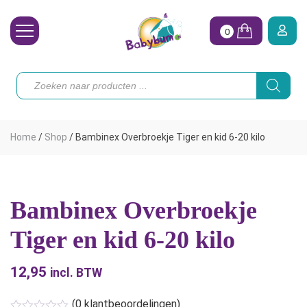
0
Wasbare Luiers
Producten
zoeken
Toebehoren
Waterpret
Home
/
Shop
/
Bambinex Overbroekje Tiger en kid 6-20 kilo
Vrouw
Koopjes
Bambinex Overbroekje
Onze merken
Tiger en kid 6-20 kilo
Hoe begin ik?
12,95
incl. BTW
(
0
klantbeoordelingen)