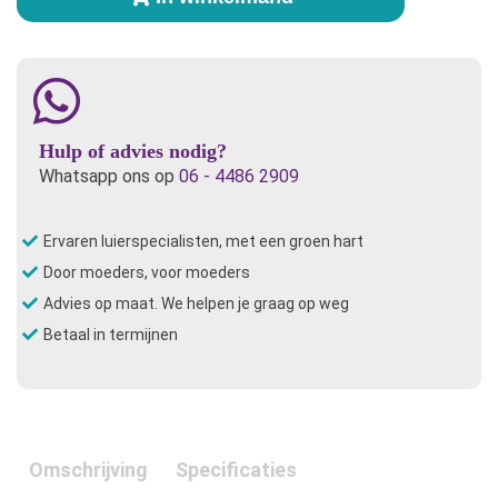
en
kid
6-
20
kilo
aantal
Hulp of advies nodig?
Whatsapp ons op
06 - 4486 2909
Ervaren luierspecialisten, met een groen hart
Door moeders, voor moeders
Advies op maat. We helpen je graag op weg
Betaal in termijnen
Omschrijving
Specificaties