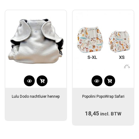
kan
kan
gekozen
gekozen
worden
worden
op
op
de
de
productpagina
productpagina
Dit
product
Lulu Dodo nachtluier hennep
Popolini PopoWrap Safari
heeft
meerdere
18,45
incl. BTW
variaties.
Deze
optie
kan