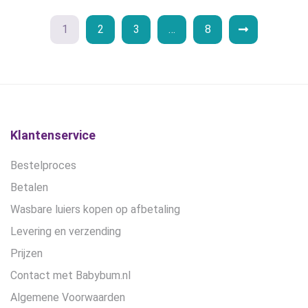
gekozen
worden
1
2
3
…
8
op
de
productpagina
Klantenservice
Bestelproces
Betalen
Wasbare luiers kopen op afbetaling
Levering en verzending
Prijzen
Contact met Babybum.nl
Algemene Voorwaarden