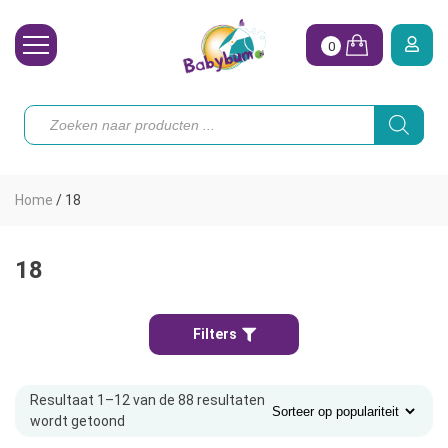
0
Wasbare Luiers
Producten
zoeken
Toebehoren
Waterpret
Home
/
18
Vrouw
Koopjes
18
Onze merken
Filters
Hoe begin ik?
Resultaat 1–12 van de 88 resultaten
wordt getoond
Gesorteerd
op