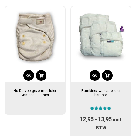
populariteit
Dit
product
Hu-Da voorgevormde luier
Bambinex wasbare luier
heeft
Bamboe – Junior
bamboe
meerdere
variaties.
Gewaardeerd
Deze
12,95
-
13,95
Prijsklas
5.00
incl.
optie
uit 5
€12,95
BTW
kan
tot