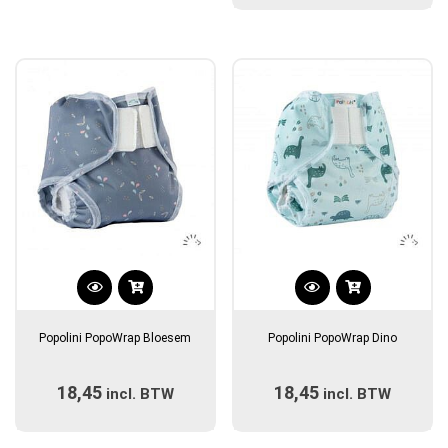
kan
kan
gekozen
gekozen
worden
worden
op
op
de
de
productpagina
productpagina
Dit
Dit
product
product
Popolini PopoWrap Bloesem
Popolini PopoWrap Dino
heeft
heeft
meerdere
meerdere
18,45
18,45
incl. BTW
variaties.
incl. BTW
variaties.
Deze
Deze
optie
optie