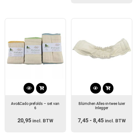
gekozen
€13,95
worden
op
de
productpagina
Dit
Dit
product
product
Avo&Cado prefolds – set van
Blümchen Alles-in-twee luier
heeft
heeft
6
Inlegger
meerdere
meerdere
20,95
7,45
-
8,45
Prijsklasse:
incl. BTW
variaties.
variaties.
incl. BTW
Deze
Deze
€7,45
optie
optie
tot