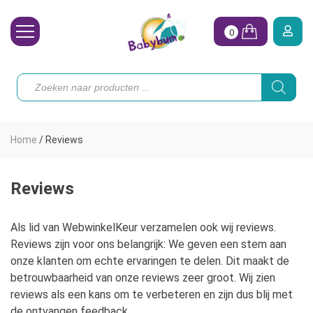
0
Wasbare Luiers
Producten
zoeken
Toebehoren
Waterpret
Home
/
Reviews
Vrouw
Koopjes
Reviews
Onze merken
Als lid van WebwinkelKeur verzamelen ook wij reviews.
Reviews zijn voor ons belangrijk: We geven een stem aan
Hoe begin ik?
onze klanten om echte ervaringen te delen. Dit maakt de
betrouwbaarheid van onze reviews zeer groot. Wij zien
reviews als een kans om te verbeteren en zijn dus blij met
de ontvangen feedback.