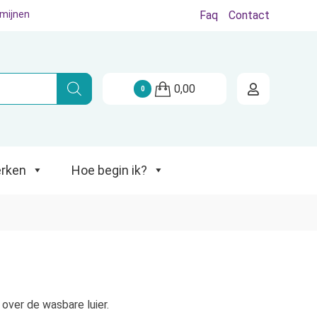
rmijnen
Faq
Contact
Hoe begin ik?
0,00
0
rken
Hoe begin ik?
 over de wasbare luier.