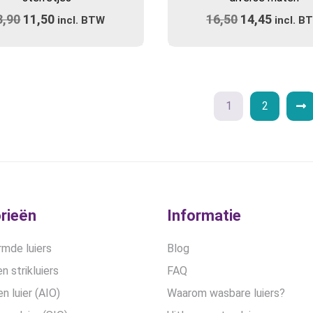
meerdere
meerdere
3,90
Oorspronkelijke
11,50
Huidige
16,50
Oorspronkel
14,45
Huidig
variaties.
incl. BTW
variaties.
incl. B
prijs
Deze
prijs
prijs
Deze
prijs
optie
optie
was:
is:
was:
is:
kan
kan
€13,90.
€11,50.
€16,50.
€14,45
gekozen
gekozen
worden
worden
1
2
op
op
de
de
productpagina
productpa
rieën
Informatie
mde luiers
Blog
n strikluiers
FAQ
en luier (AIO)
Waarom wasbare luiers?