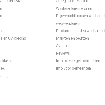
wee luier (SIO)
Uitleg soorten luiers
er
Wasbare luiers wassen
rs
Prijsverschil tussen wasbare l
wegwerpluiers
en
Productielocaties wasbare lu
s en UV-kleding
Markten en beurzen
Over ons
Reviews
pakketten
Info over je gekochte luiers
oek
Info voor gemeenten
Koopjes