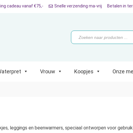
ing cadeau vanaf €75,-
Snelle verzending ma-vrij
Betalen in te
ret
Vrouw
Koopjes
Onze merken
Producten
zoeken
aterpret
Vrouw
Koopjes
Onze me
oekjes, leggings en beenwarmers, speciaal ontworpen voor gebruik