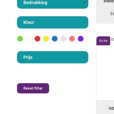
Blade
Bedrukking
1
Kleur
Actie
Prijs
Reset filter
Io