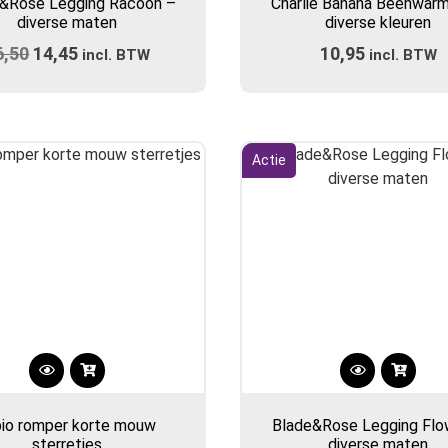
&Rose Legging Racoon –
Charlie Banana Beenwarm
heeft
heeft
diverse maten
diverse kleuren
meerdere
meerdere
6,50
Oorspronkelijke
14,45
Huidige
10,95
variaties.
incl. BTW
incl. BTW
variaties.
prijs
Deze
prijs
Deze
optie
optie
was:
is:
kan
kan
€16,50.
€14,45.
gekozen
gekozen
Actie
worden
worden
op
op
de
de
productpagina
productpa
Dit
Dit
product
product
bio romper korte mouw
Blade&Rose Legging Flo
heeft
heeft
sterretjes
diverse maten