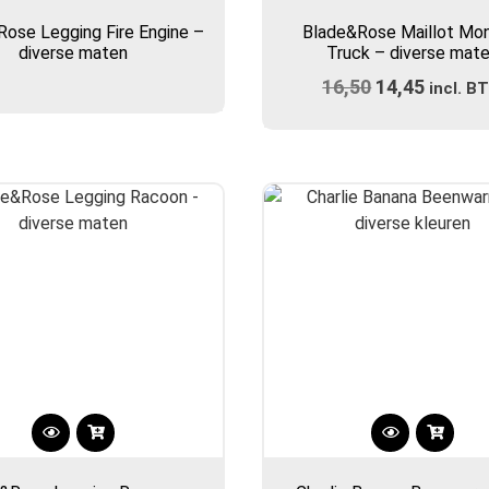
product
ose Legging Fire Engine –
Blade&Rose Maillot Mo
heeft
diverse maten
Truck – diverse mat
meerdere
16,50
Oorspronkel
14,45
Huidig
variaties.
incl. B
prijs
Deze
prijs
optie
was:
is:
kan
€16,50.
€14,45
gekozen
worden
op
de
productpa
Dit
Dit
product
product