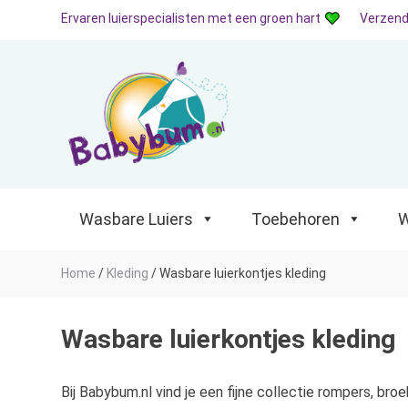
Ervaren luierspecialisten met een groen hart
Verzend
Wasbare Luiers
Toebehoren
Waterp
Wasbare Luiers
Toebehoren
W
Home
/
Kleding
/
Wasbare luierkontjes kleding
Wasbare luierkontjes kleding
Bij Babybum.nl vind je een fijne collectie rompers, br