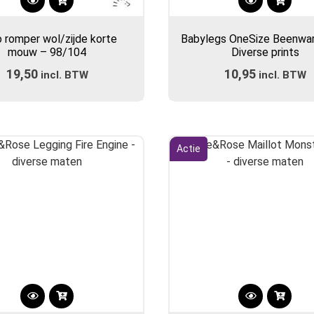
Dit
Dit
product
product
o romper wol/zijde korte
Babylegs OneSize Beenwa
heeft
heeft
mouw – 98/104
Diverse prints
meerdere
meerdere
19,50
10,95
incl. BTW
variaties.
incl. BTW
variaties.
Deze
Deze
optie
optie
kan
kan
gekozen
gekozen
Actie
worden
worden
op
op
de
de
productpagina
productpa
Dit