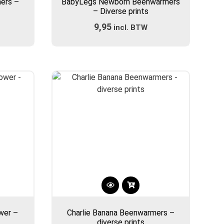
ers –
BabyLegs Newborn Beenwarmers
heeft
– Diverse prints
meerdere
9,95
incl. BTW
variaties.
Deze
optie
kan
gekozen
worden
op
de
gina
productpagina
Dit
product
wer –
Charlie Banana Beenwarmers –
heeft
diverse prints