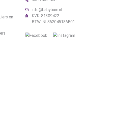
info@babybum.nl
KVK: 81309422
uiers en
BTW: NL862045186B01
iers