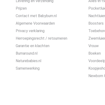
Levering en verzending
Alles-in-t
Prijzen
Pocketlui
Contact met Babybum.nl
Nachtluie
Algemene Voorwaarden
Boosters
Privacy verklaring
Toebehor
Herroepingsrecht / retourneren
Zwemluier
Garantie en klachten
Vrouw
Bumaround.nl
Boeken
Naturebabies.nl
Voordeel
Samenwerking
Koopjesh
Newborn 