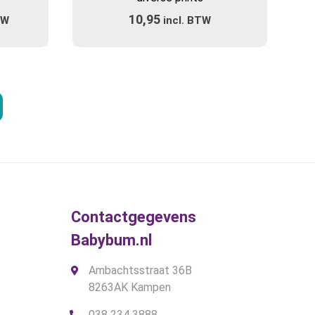
meerdere
ijke
e
10,95
TW
incl. BTW
variaties.
Deze
optie
kan
.
gekozen
worden
op
de
gina
productpagina
Contactgegevens
Babybum.nl
Ambachtsstraat 36B
8263AK Kampen
038 234 3888