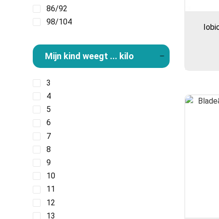
86/92
98/104
Iobi
Mijn kind weegt ... kilo
3
4
5
6
7
8
9
10
11
12
13