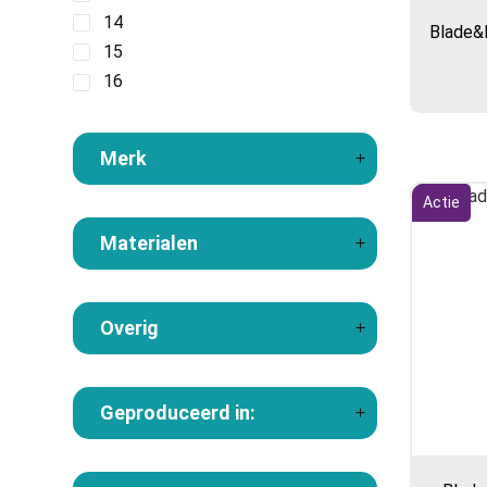
14
Blade&R
15
16
Merk
Actie
Materialen
Overig
Geproduceerd in: