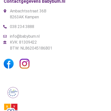
Contactgegevens Babybum.nl
Ambachtsstraat 36B
8263AK Kampen
038 234 3888
info@babybum.nl
KVK: 81309422
BTW: NL862045186B01