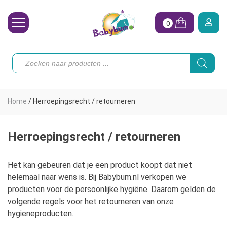
0
Wasbare Luiers
Producten
zoeken
Toebehoren
Waterpret
Home
/
Herroepingsrecht / retourneren
Vrouw
Koopjes
Herroepingsrecht / retourneren
Onze merken
Het kan gebeuren dat je een product koopt dat niet
helemaal naar wens is. Bij Babybum.nl verkopen we
Hoe begin ik?
producten voor de persoonlijke hygiëne. Daarom gelden de
volgende regels voor het retourneren van onze
hygieneproducten.