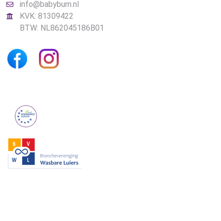
info@babybum.nl
KVK: 81309422
BTW: NL862045186B01