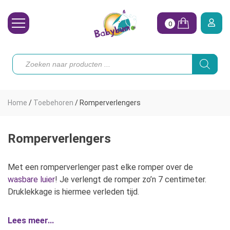
0
Wasbare Luiers
Producten
zoeken
Toebehoren
Waterpret
Home
/
Toebehoren
/
Romperverlengers
Vrouw
Koopjes
Romperverlengers
Onze merken
Met een romperverlenger past elke romper over de
wasbare luier
! Je verlengt de romper zo’n 7 centimeter.
Hoe begin ik?
Druklekkage is hiermee verleden tijd.
Lees meer...