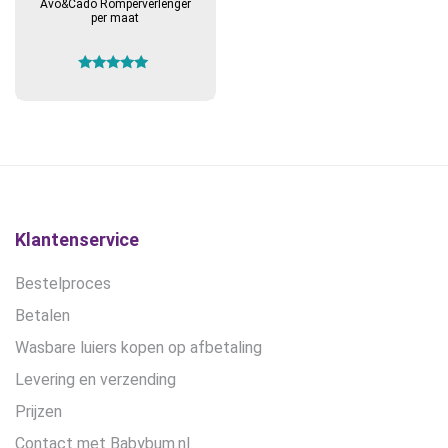
Avo&Cado Romperverlenger
per maat
Gewaardeerd
5.00
uit 5
Klantenservice
Bestelproces
Betalen
Wasbare luiers kopen op afbetaling
Levering en verzending
Prijzen
Contact met Babybum.nl