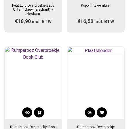
product
Petit Lulu Overbroekje Baby
Popolini Zwemluier
heeft
Olifant blauw (Elephant) –
Newborn
meerdere
€
18,90
€
16,50
incl. BTW
incl. BTW
variaties.
Deze
optie
kan
gekozen
worden
op
de
productpagina
Dit
Dit
product
product
Rumparooz Overbroekje Book
Rumparooz Overbroekje