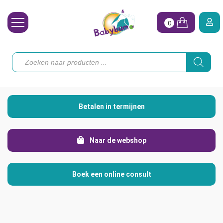
0
Wasbare Luiers
Producten
zoeken
Toebehoren
Waterpret
Betalen in termijnen
Vrouw
Koopjes
Naar de webshop
Onze merken
Boek een online consult
Hoe begin ik?