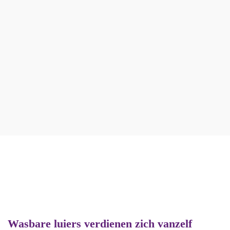
Perfect advies!
Snelle verzending
Veilig betalen
Vragen?
Wasbare luiers verdienen zich vanzelf