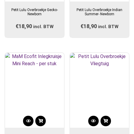
Petit Lulu Overbroekje Gecko-
Petit Lulu Overbroekje Indian
Newborn
Summer- Newborn
€
18,90
€
18,90
incl. BTW
incl. BTW
Dit
Dit
product
product