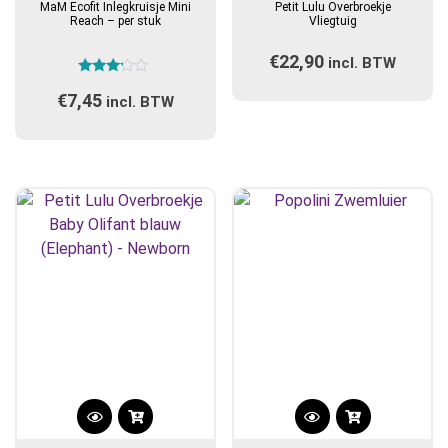
MaM Ecofit Inlegkruisje Mini
Petit Lulu Overbroekje
heeft
heeft
Reach – per stuk
Vliegtuig
meerdere
meerdere
€
22,90
variaties.
incl. BTW
variaties.
Gewaardeerd
Deze
Deze
€
7,45
3.00
incl. BTW
optie
optie
uit 5
kan
kan
gekozen
gekozen
worden
worden
op
op
de
de
productpagina
productpagina
Dit