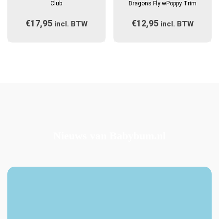
heeft
heeft
Club
Dragons Fly wPoppy Trim
meerdere
meerdere
€
17,95
€
12,95
incl. BTW
variaties.
incl. BTW
variaties.
Deze
Deze
optie
optie
kan
kan
gekozen
gekozen
worden
worden
op
op
de
de
productpagina
productpagina
Nieuws van Babybum.nl