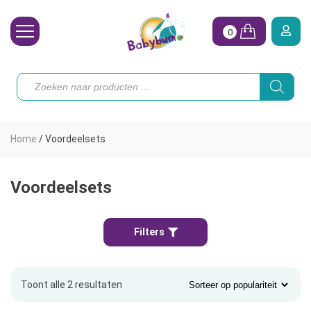
0
Wasbare Luiers
Producten
zoeken
Toebehoren
Waterpret
Home
/
Voordeelsets
Vrouw
Koopjes
Voordeelsets
Onze merken
Filters
Hoe begin ik?
Toont alle 2 resultaten
Gesorteerd
op