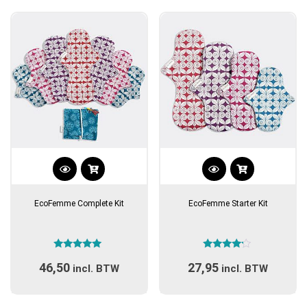
populariteit
Dit
Dit
product
product
EcoFemme Complete Kit
EcoFemme Starter Kit
heeft
heeft
meerdere
meerdere
variaties.
variaties.
Gewaardeerd
Gewaardeerd
Deze
Deze
46,50
27,95
5.00
4.00
incl. BTW
incl. BTW
optie
optie
uit 5
uit 5
kan
kan