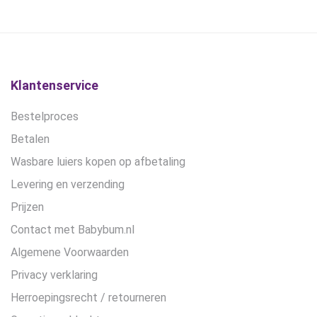
gekozen
gekozen
worden
worden
op
op
de
de
productpagina
productpagina
Klantenservice
Bestelproces
Betalen
Wasbare luiers kopen op afbetaling
Levering en verzending
Prijzen
Contact met Babybum.nl
Algemene Voorwaarden
Privacy verklaring
Herroepingsrecht / retourneren