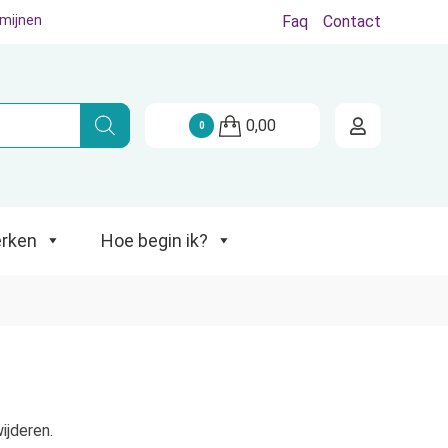
rmijnen
Faq
Contact
Hoe begin ik?
0,00
0
rken
Hoe begin ik?
ijderen.