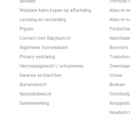
Betalen
Prefolds e
Wasbare luiers kopen op afbetaling
Alles-in-e
Levering en verzending
Alles-in-t
Prijzen
Pocketlui
Contact met Babybum.nl
Nachtluie
Algemene Voorwaarden
Boosters
Privacy verklaring
Toebehor
Herroepingsrecht / retourneren
Zwemluier
Garantie en klachten
Vrouw
Bumaround.nl
Boeken
Naturebabies.nl
Voordeel
Samenwerking
Koopjesh
Newborn 