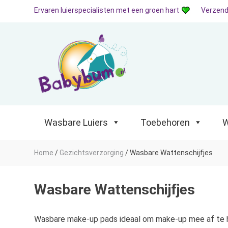
Ervaren luierspecialisten met een groen hart
Verzend
Wasbare Luiers
Toebehoren
Waterp
Wasbare Luiers
Toebehoren
W
Home
/
Gezichtsverzorging
/
Wasbare Wattenschijfjes
Wasbare Wattenschijfjes
Wasbare make-up pads ideaal om make-up mee af te ha