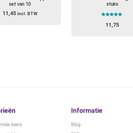
set van 10
stuks
meerdere
meerdere
11,45
incl. BTW
variaties.
variaties.
Gewaardeerd
Deze
Deze
11,75
5.00
optie
optie
uit 5
kan
kan
gekozen
gekozen
worden
worden
op
op
de
de
productpagina
productpa
rieën
Informatie
mde luiers
Blog