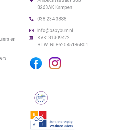
Ambachtsstraat 36B
8263AK Kampen
038 234 3888
info@babybum.nl
KVK: 81309422
uiers en
BTW: NL862045186B01
iers