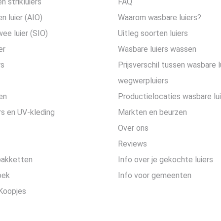
n strikluiers
FAQ
en luier (AIO)
Waarom wasbare luiers?
wee luier (SIO)
Uitleg soorten luiers
er
Wasbare luiers wassen
rs
Prijsverschil tussen wasbare l
wegwerpluiers
en
Productielocaties wasbare lu
s en UV-kleding
Markten en beurzen
Over ons
Reviews
pakketten
Info over je gekochte luiers
oek
Info voor gemeenten
Koopjes