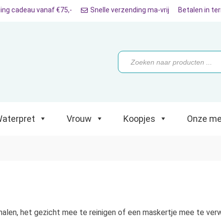
ing cadeau vanaf €75,-
Snelle verzending ma-vrij
Betalen in te
ret
Vrouw
Koopjes
Onze merken
Producten
zoeken
aterpret
Vrouw
Koopjes
Onze me
len, het gezicht mee te reinigen of een maskertje mee te verw