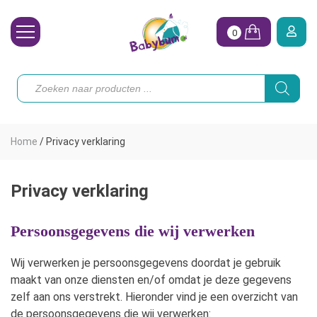
0
Wasbare Luiers
Producten
zoeken
Toebehoren
Waterpret
Home
/
Privacy verklaring
Vrouw
Koopjes
Privacy verklaring
Onze merken
Persoonsgegevens die wij verwerken
Hoe begin ik?
Wij verwerken je persoonsgegevens doordat je gebruik
maakt van onze diensten en/of omdat je deze gegevens
zelf aan ons verstrekt. Hieronder vind je een overzicht van
de persoonsgegevens die wij verwerken: