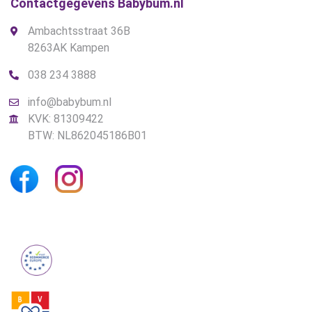
Contactgegevens Babybum.nl
Ambachtsstraat 36B
8263AK Kampen
038 234 3888
info@babybum.nl
KVK: 81309422
BTW: NL862045186B01