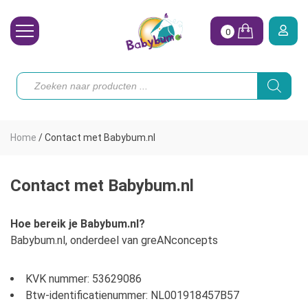
0
Wasbare Luiers
Producten
zoeken
Toebehoren
Waterpret
Home
/
Contact met Babybum.nl
Vrouw
Koopjes
Contact met Babybum.nl
Onze merken
Hoe bereik je Babybum.nl?
Babybum.nl, onderdeel van greANconcepts
Hoe begin ik?
KVK nummer: 53629086
Btw-identificatienummer: NL001918457B57