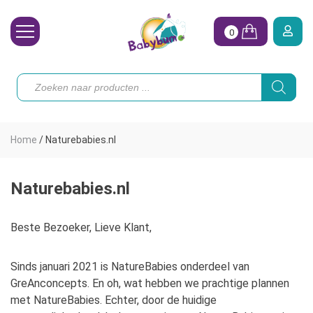
0
Wasbare Luiers
Producten
zoeken
Toebehoren
Waterpret
Home
/
Naturebabies.nl
Vrouw
Koopjes
Naturebabies.nl
Onze merken
Beste Bezoeker, Lieve Klant,
Hoe begin ik?
Sinds januari 2021 is NatureBabies onderdeel van
GreAnconcepts. En oh, wat hebben we prachtige plannen
met NatureBabies. Echter, door de huidige