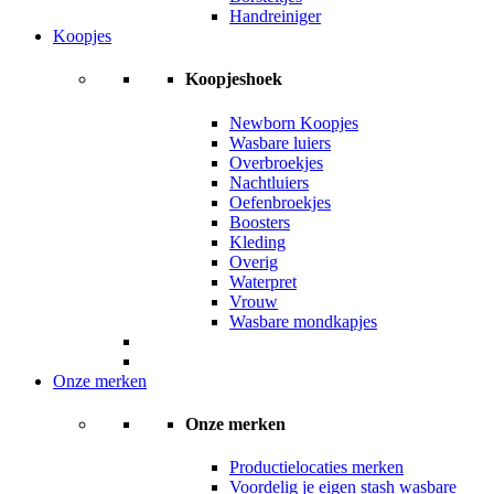
Handreiniger
Koopjes
Koopjeshoek
Newborn Koopjes
Wasbare luiers
Overbroekjes
Nachtluiers
Oefenbroekjes
Boosters
Kleding
Overig
Waterpret
Vrouw
Wasbare mondkapjes
Onze merken
Onze merken
Productielocaties merken
Voordelig je eigen stash wasbare