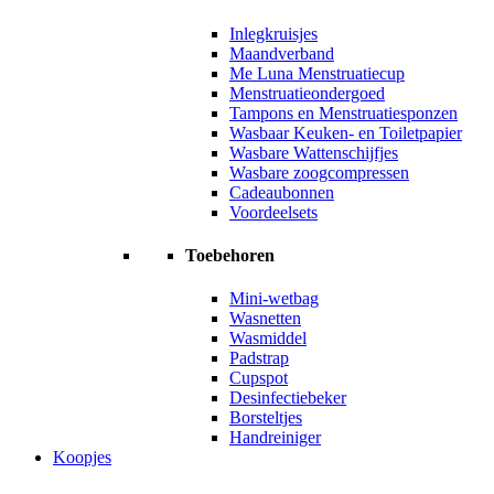
Inlegkruisjes
Maandverband
Me Luna Menstruatiecup
Menstruatieondergoed
Tampons en Menstruatiesponzen
Wasbaar Keuken- en Toiletpapier
Wasbare Wattenschijfjes
Wasbare zoogcompressen
Cadeaubonnen
Voordeelsets
Toebehoren
Mini-wetbag
Wasnetten
Wasmiddel
Padstrap
Cupspot
Desinfectiebeker
Borsteltjes
Handreiniger
Koopjes