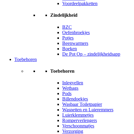
Voordeelpakketten
Zindelijkheid
BZC
Oefenbroekjes
Potjes
Beenwarmers
Boeken
De Pot Op – zindelijkheidsapp
Toebehoren
Toebehoren
Inlegvellen
Wetbags
Pods
Billendoekjes
Wasbaar Toiletpapier
Wasnetten en Luieremmers
Luierklemmetjes
Romperverlengers
Verschoonmatjes
Verzorging