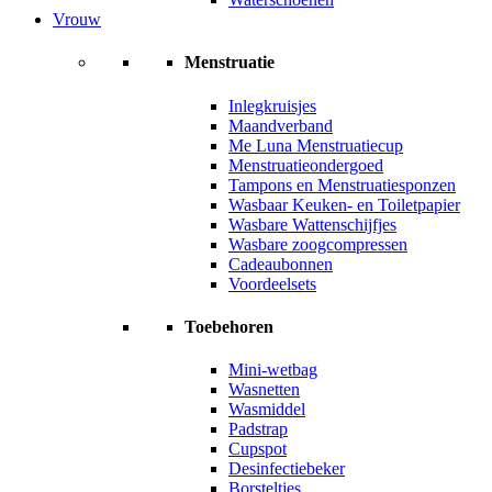
Vrouw
Menstruatie
Inlegkruisjes
Maandverband
Me Luna Menstruatiecup
Menstruatieondergoed
Tampons en Menstruatiesponzen
Wasbaar Keuken- en Toiletpapier
Wasbare Wattenschijfjes
Wasbare zoogcompressen
Cadeaubonnen
Voordeelsets
Toebehoren
Mini-wetbag
Wasnetten
Wasmiddel
Padstrap
Cupspot
Desinfectiebeker
Borsteltjes