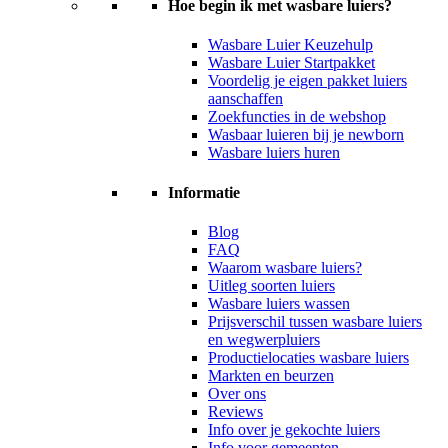
Hoe begin ik met wasbare luiers?
Wasbare Luier Keuzehulp
Wasbare Luier Startpakket
Voordelig je eigen pakket luiers
aanschaffen
Zoekfuncties in de webshop
Wasbaar luieren bij je newborn
Wasbare luiers huren
Informatie
Blog
FAQ
Waarom wasbare luiers?
Uitleg soorten luiers
Wasbare luiers wassen
Prijsverschil tussen wasbare luiers
en wegwerpluiers
Productielocaties wasbare luiers
Markten en beurzen
Over ons
Reviews
Info over je gekochte luiers
Info voor gemeenten