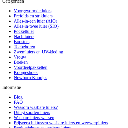
Categorieën
Voorgevormde luiers
Prefolds en strikluiers
Alles-in-een luier (AIO)
Alles-in-twee luier (SIO)
Pocketluier
Nachtluiers
Boosters
Toebehoren
Zwemluiers en UV-kleding
Vrouw
Boeken
Voordeelpakketten
Koopjeshoek
Newborn Koopjes
Informatie
Blog
FAQ
Waarom wasbare luiers?
Uitleg soorten luiers
Wasbare luiers wassen
Prijsverschil tussen wasbare luiers en wegwerpluiers
Productielocaties wasbare luiers