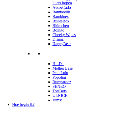
luiers kopen
Avo&Cado
Bamboolik
Bambinex
BilliesBox
Blümchen
Boingo
Cheeky Wipes
Disana
HappyBear
Hu-Da
Mother Ease
Petit Lulu
Popolini
Rumparooz
SENEO
TotsBots
ULRICH
Vimse
Hoe begin ik?