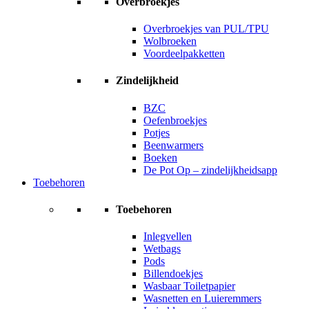
Overbroekjes
Overbroekjes van PUL/TPU
Wolbroeken
Voordeelpakketten
Zindelijkheid
BZC
Oefenbroekjes
Potjes
Beenwarmers
Boeken
De Pot Op – zindelijkheidsapp
Toebehoren
Toebehoren
Inlegvellen
Wetbags
Pods
Billendoekjes
Wasbaar Toiletpapier
Wasnetten en Luieremmers