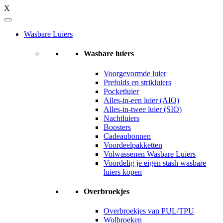
X
Wasbare Luiers
Wasbare luiers
Voorgevormde luier
Prefolds en strikluiers
Pocketluier
Alles-in-een luier (AIO)
Alles-in-twee luier (SIO)
Nachtluiers
Boosters
Cadeaubonnen
Voordeelpakketten
Volwassenen Wasbare Luiers
Voordelig je eigen stash wasbare
luiers kopen
Overbroekjes
Overbroekjes van PUL/TPU
Wolbroeken