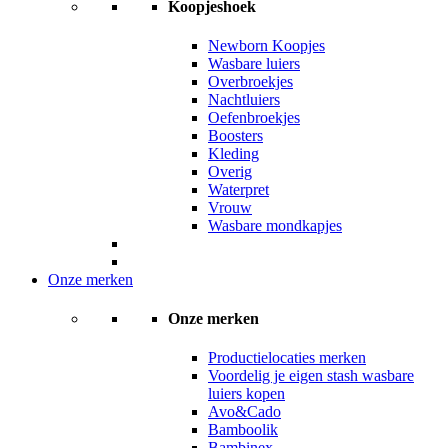
Koopjeshoek
Newborn Koopjes
Wasbare luiers
Overbroekjes
Nachtluiers
Oefenbroekjes
Boosters
Kleding
Overig
Waterpret
Vrouw
Wasbare mondkapjes
Onze merken
Onze merken
Productielocaties merken
Voordelig je eigen stash wasbare
luiers kopen
Avo&Cado
Bamboolik
Bambinex