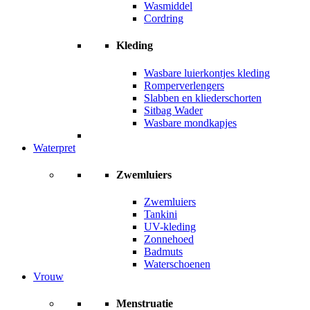
Wasmiddel
Cordring
Kleding
Wasbare luierkontjes kleding
Romperverlengers
Slabben en kliederschorten
Sitbag Wader
Wasbare mondkapjes
Waterpret
Zwemluiers
Zwemluiers
Tankini
UV-kleding
Zonnehoed
Badmuts
Waterschoenen
Vrouw
Menstruatie