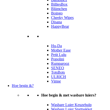
BilliesBox
Blümchen
Boingo
Cheeky Wipes
Disana
HappyBear
Hu-Da
Mother Ease
Petit Lulu
Popolini
Rumparooz
SENEO
TotsBots
ULRICH
Vimse
Hoe begin ik?
Hoe begin ik met wasbare luiers?
Wasbare Luier Keuzehulp
Wasbare Luier Startpakket