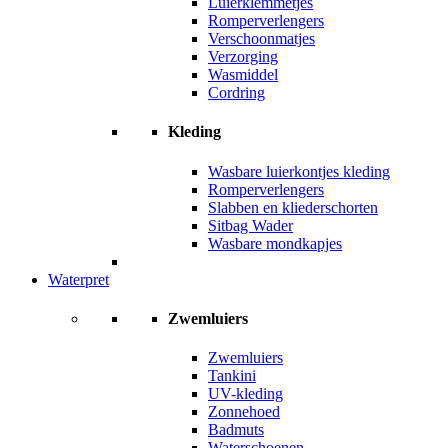
Luierklemmetjes
Romperverlengers
Verschoonmatjes
Verzorging
Wasmiddel
Cordring
Kleding
Wasbare luierkontjes kleding
Romperverlengers
Slabben en kliederschorten
Sitbag Wader
Wasbare mondkapjes
Waterpret
Zwemluiers
Zwemluiers
Tankini
UV-kleding
Zonnehoed
Badmuts
Waterschoenen