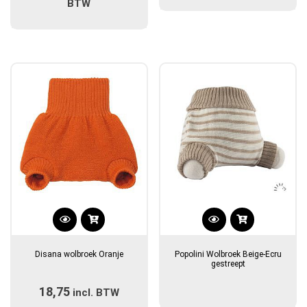
Deze
€23,95
Deze
BTW
optie
optie
tot
kan
kan
€24,95
gekozen
gekozen
worden
worden
op
op
de
de
productpagina
productpagina
Dit
product
Disana wolbroek Oranje
Popolini Wolbroek Beige-Ecru
heeft
gestreept
meerdere
18,75
incl. BTW
variaties.