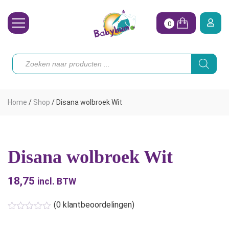
0
Wasbare Luiers
Producten
zoeken
Toebehoren
Waterpret
Home
/
Shop
/
Disana wolbroek Wit
Vrouw
Koopjes
Disana wolbroek Wit
Onze merken
18,75
Hoe begin ik?
incl. BTW
(
0
klantbeoordelingen)