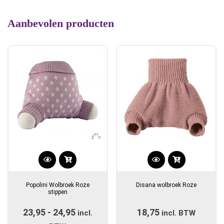
Aanbevolen producten
Dit
Dit
product
product
Popolini Wolbroek Roze
Disana wolbroek Roze
heeft
heeft
stippen
meerdere
meerdere
23,95
-
24,95
Prijsklasse:
18,75
variaties.
incl.
incl. BTW
variaties.