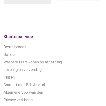
Deze
optie
kan
gekozen
worden
op
de
Klantenservice
productpagina
Bestelproces
Betalen
Wasbare luiers kopen op afbetaling
Levering en verzending
Prijzen
Contact met Babybum.nl
Algemene Voorwaarden
Privacy verklaring