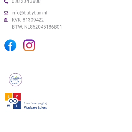
038 234 3888
info@babybum.nl
KVK: 81309422
BTW: NL862045186B01