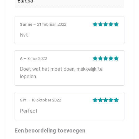
Europa
Sanne
–
21 februari 2022
Gewaardeerd
Nvt
5
uit 5
A
–
3 mei 2022
Gewaardeerd
Doet wat het moet doen, makkelijk te
5
uit 5
lepelen.
SIY
–
18 oktober 2022
Gewaardeerd
Perfect
5
uit 5
Een beoordeling toevoegen