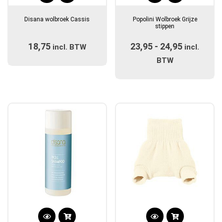
product
product
Disana wolbroek Cassis
Popolini Wolbroek Grijze
heeft
heeft
stippen
meerdere
meerdere
18,75
23,95
-
24,95
Prijsklas
incl. BTW
variaties.
variaties.
incl.
Deze
Deze
€23,95
BTW
optie
optie
tot
kan
kan
€24,95
gekozen
gekozen
worden
worden
op
op
de
de
productpagina
productpagina
Dit