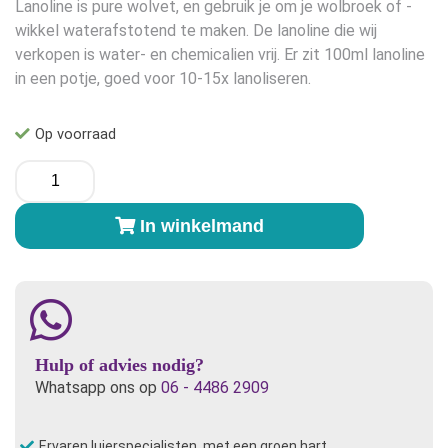
Lanoline is pure wolvet, en gebruik je om je wolbroek of -
gebaseerd
op
klant
wikkel waterafstotend te maken. De lanoline die wij
waarderingen
verkopen is water- en chemicalien vrij. Er zit 100ml lanoline
in een potje, goed voor 10-15x lanoliseren.
Op voorraad
Lanoline
aantal
In winkelmand
Hulp of advies nodig?
Whatsapp ons op
06 - 4486 2909
Ervaren luierspecialisten, met een groen hart