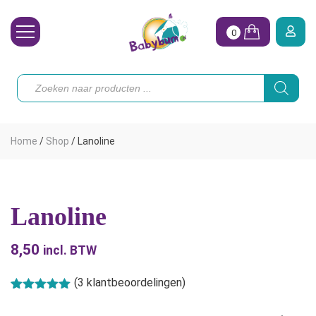
0
Wasbare Luiers
Producten
zoeken
Toebehoren
Waterpret
Home
/
Shop
/
Lanoline
Vrouw
Koopjes
Lanoline
Onze merken
8,50
Hoe begin ik?
incl. BTW
(
3
klantbeoordelingen)
Gewaardeerd
3
5.00
op 5