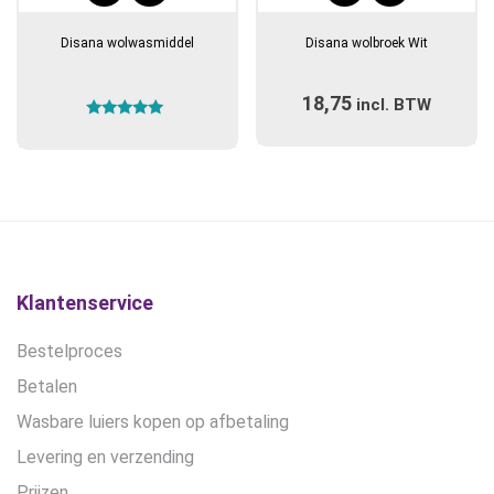
product
Disana wolwasmiddel
Disana wolbroek Wit
heeft
meerdere
18,75
incl. BTW
variaties.
Gewaardeerd
Deze
5.00
optie
uit 5
kan
gekozen
worden
op
de
Klantenservice
productpagina
Bestelproces
Betalen
Wasbare luiers kopen op afbetaling
Levering en verzending
Prijzen