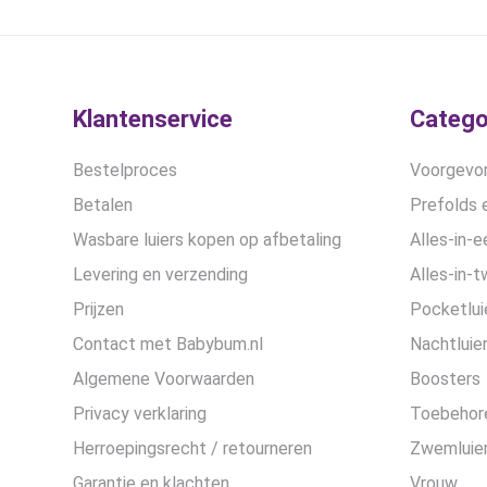
€28,99.
€21,75.
Klantenservice
Catego
Bestelproces
Voorgevor
Betalen
Prefolds e
Wasbare luiers kopen op afbetaling
Alles-in-e
Levering en verzending
Alles-in-t
Prijzen
Pocketlui
Contact met Babybum.nl
Nachtluie
Algemene Voorwaarden
Boosters
Privacy verklaring
Toebehor
Herroepingsrecht / retourneren
Zwemluier
Garantie en klachten
Vrouw