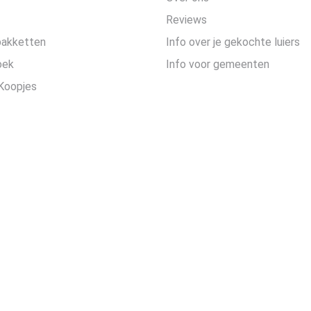
Reviews
pakketten
Info over je gekochte luiers
oek
Info voor gemeenten
Koopjes