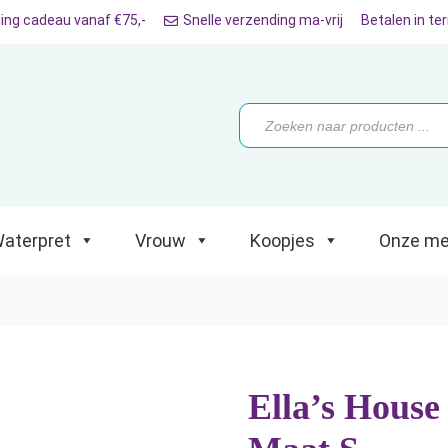
ing cadeau vanaf €75,-
Snelle verzending ma-vrij
Betalen in te
ret
Vrouw
Koopjes
Onze merken
Producten
zoeken
aterpret
Vrouw
Koopjes
Onze me
Ella’s Hous