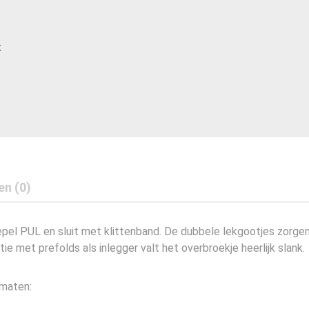
t
en (0)
epel PUL en sluit met klittenband. De dubbele lekgootjes zorge
ie met prefolds als inlegger valt het overbroekje heerlijk slank.
 maten: