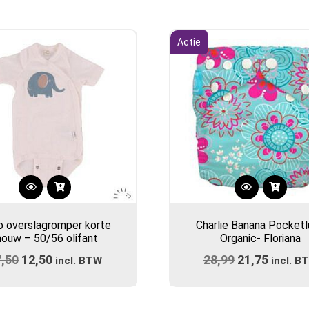
Actie
o overslagromper korte
Charlie Banana Pocketl
ouw – 50/56 olifant
Organic- Floriana
7,50
Oorspronkelijke
12,50
Huidige
28,99
Oorspronkel
21,75
Huidig
incl. BTW
incl. B
prijs
prijs
prijs
prijs
was:
is:
was:
is: