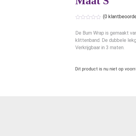
Maat S
(
0
klantbeoorde
De Bum Wrap is gemaakt van 
klittenband. De dubbele lek
Verkrijgbaar in 3 maten.
Dit product is nu niet op voor