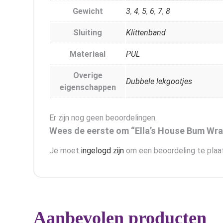
Gewicht
3
,
4
,
5
,
6
,
7
,
8
Sluiting
Klittenband
Materiaal
PUL
Overige
Dubbele lekgootjes
eigenschappen
Er zijn nog geen beoordelingen.
Wees de eerste om “Ella’s House Bum Wra
Je moet
ingelogd zijn
om een beoordeling te plaa
Aanbevolen producten