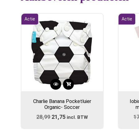
Actie
Actie
Charlie Banana Pocketluier
Iobi
Organic- Soccer
m
28,99
Oorspronkelijke
21,75
Huidige
1
incl. BTW
prijs
prijs
was:
is: