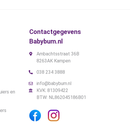
.
€27,90.
€24,90.
Contactgegevens
Babybum.nl
Ambachtsstraat 36B
8263AK Kampen
038 234 3888
info@babybum.nl
KVK: 81309422
uiers en
BTW: NL862045186B01
iers