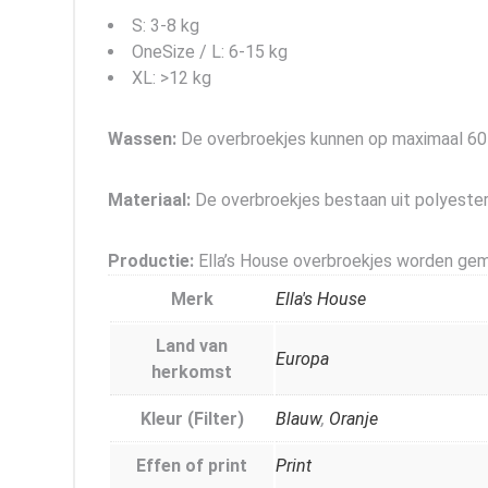
S: 3-8 kg
OneSize / L: 6-15 kg
XL: >12 kg
Wassen:
De overbroekjes kunnen op maximaal 6
Materiaal:
De overbroekjes bestaan uit polyester
Productie:
Ella’s House overbroekjes worden gem
Merk
Ella's House
Land van
Europa
herkomst
Kleur (Filter)
Blauw
,
Oranje
Effen of print
Print