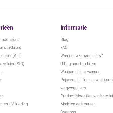
€17,50.
€12,50.
€28,99.
€21,75
rieën
Informatie
mde luiers
Blog
n strikluiers
FAQ
en luier (AIO)
Waarom wasbare luiers?
wee luier (SIO)
Uitleg soorten luiers
er
Wasbare luiers wassen
rs
Prijsverschil tussen wasbare l
wegwerpluiers
en
Productielocaties wasbare lu
s en UV-kleding
Markten en beurzen
Over ons