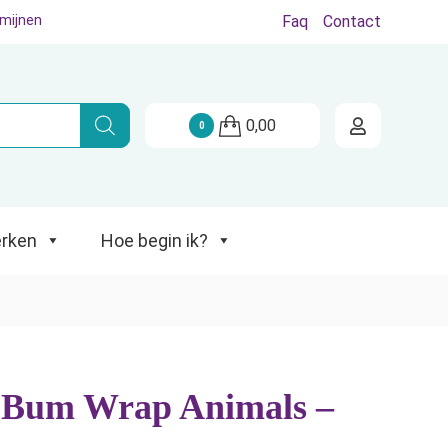
rmijnen
Faq
Contact
Hoe begin ik?
0,00
0
rken
Hoe begin ik?
e Bum Wrap Animals –