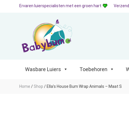
Ervaren luierspecialisten met een groen hart
Verzend
Wasbare Luiers
Toebehoren
Waterp
Wasbare Luiers
Toebehoren
W
Home
/
Shop
/
Ella’s House Bum Wrap Animals – Maat S