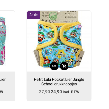
Actie
uier
Petit Lulu Pocketluier Jungle
School drukknoopjes
ijke
e
27,90
Oorspronkelijke
24,90
Huidige
TW
incl. BTW
prijs
prijs
was:
is: