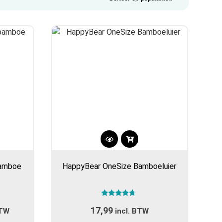
bamboe
HappyBear OneSize Bamboeluier
Gewaardeerd
lasse:
17,99
4.50
BTW
incl. BTW
uit 5