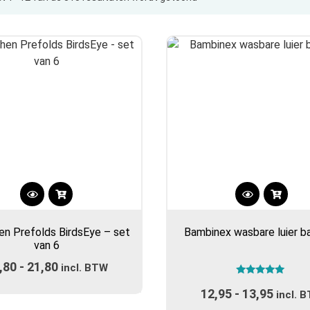
op
populariteit
Dit
Dit
product
product
n Prefolds BirdsEye – set
Bambinex wasbare luier 
heeft
heeft
van 6
meerdere
meerdere
,80
-
21,80
Prijsklasse:
variaties.
incl. BTW
variaties.
Gewaardeerd
Deze
€11,80
Deze
12,95
-
13,95
Prijsk
5.00
incl. 
optie
optie
uit 5
tot