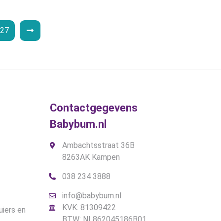
worden
op
27
de
gina
productpagina
Contactgegevens
Babybum.nl
Ambachtsstraat 36B
8263AK Kampen
038 234 3888
info@babybum.nl
KVK: 81309422
uiers en
BTW: NL862045186B01