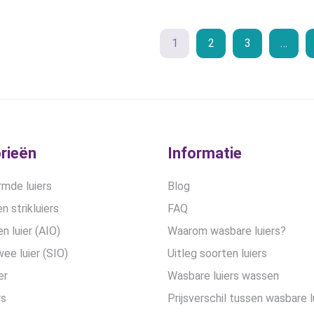
worden
op
1
2
3
…
de
productpa
rieën
Informatie
mde luiers
Blog
n strikluiers
FAQ
en luier (AIO)
Waarom wasbare luiers?
wee luier (SIO)
Uitleg soorten luiers
er
Wasbare luiers wassen
rs
Prijsverschil tussen wasbare l