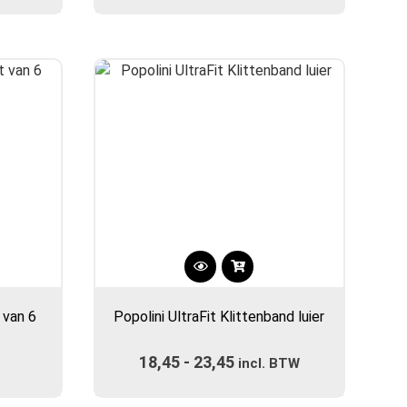
5
5
gina
Dit
product
 van 6
Popolini UltraFit Klittenband luier
heeft
meerdere
18,45
-
23,45
Prijsklasse:
variaties.
incl. BTW
Deze
€18,45