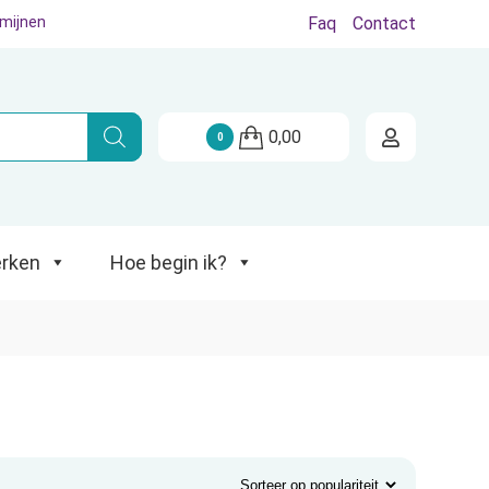
rmijnen
Faq
Contact
Hoe begin ik?
0,00
0
rken
Hoe begin ik?