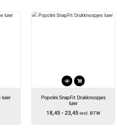
optie
tot
kan
€23,45
gekozen
worden
op
de
gina
productpagina
Dit
product
luier
Popolini SnapFit Drukknoopjes
heeft
luier
meerdere
18,45
-
23,45
Prijsklasse:
variaties.
incl. BTW
Deze
€18,45
optie
tot
kan