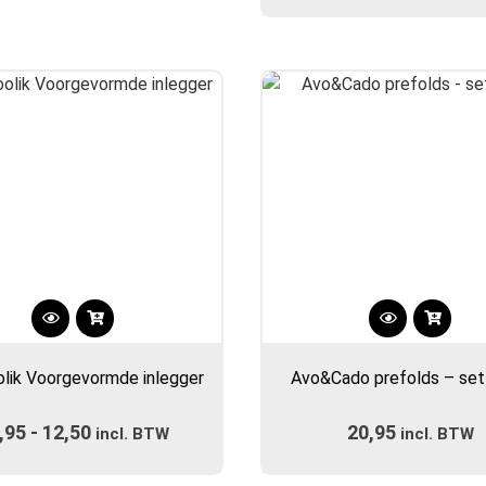
€12,9
kan
kan
€21,80
tot
gekozen
gekozen
€13,9
worden
worden
op
op
de
de
productpagina
productpa
Dit
Dit
product
product
lik Voorgevormde inlegger
Avo&Cado prefolds – set
heeft
heeft
meerdere
meerdere
,95
-
12,50
Prijsklasse:
20,95
variaties.
incl. BTW
incl. BTW
variaties.
Deze
€11,95
Deze