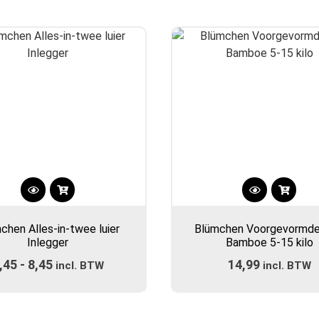
optie
optie
tot
kan
kan
€12,50
gekozen
gekozen
worden
worden
op
op
de
de
productpagina
productpa
Dit
Dit
product
product
chen Alles-in-twee luier
Blümchen Voorgevormde 
heeft
heeft
Inlegger
Bamboe 5-15 kilo
meerdere
meerdere
,45
-
8,45
Prijsklasse:
14,99
variaties.
incl. BTW
incl. BTW
variaties.
Deze
€7,45
Deze
optie
optie
tot
kan
kan