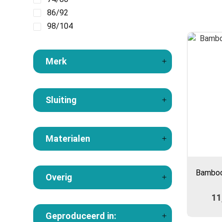
86/92
98/104
Merk
Sluiting
Materialen
Bamboo
Overig
11
Geproduceerd in: