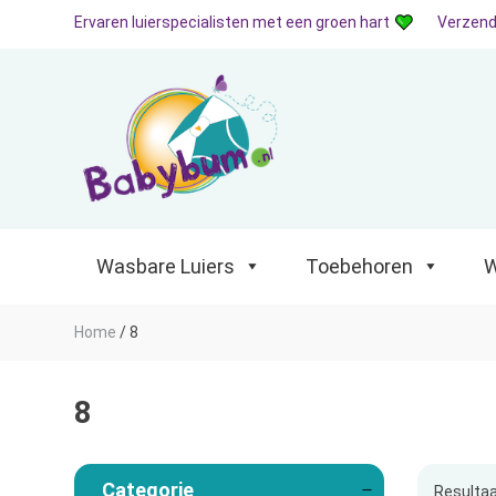
Ervaren luierspecialisten met een groen hart
Verzend
Wasbare Luiers
Toebehoren
Waterp
Wasbare Luiers
Toebehoren
W
Home
/
8
8
Categorie
Resultaa