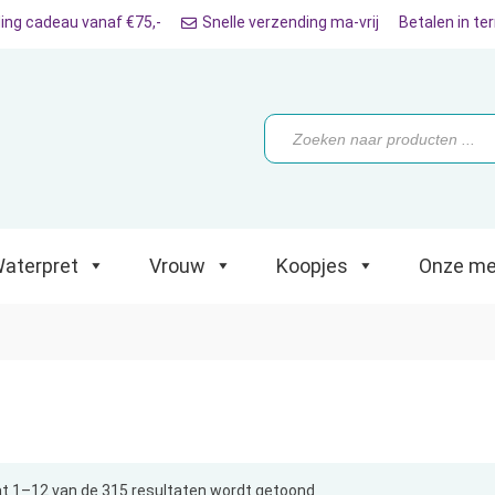
ing cadeau vanaf €75,-
Snelle verzending ma-vrij
Betalen in te
ret
Vrouw
Koopjes
Onze merken
Producten
zoeken
aterpret
Vrouw
Koopjes
Onze me
t 1–12 van de 315 resultaten wordt getoond
Gesorteerd