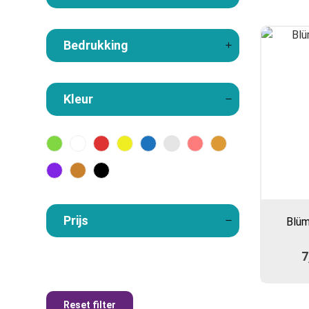
Bedrukking
Kleur
Prijs
Blüm
7
Reset filter