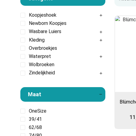
Koopjeshoek
Newborn Koopjes
Wasbare Luiers
Kleding
Overbroekjes
Waterpret
Wolbroeken
Zindelijkheid
Maat
Blümche
OneSize
11
39/41
62/68
74/80