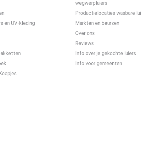
wegwerpluiers
en
Productielocaties wasbare lu
s en UV-kleding
Markten en beurzen
Over ons
Reviews
pakketten
Info over je gekochte luiers
oek
Info voor gemeenten
Koopjes