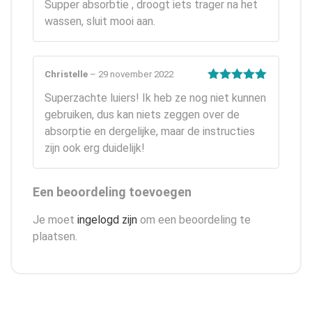
Supper absorbtie , droogt iets trager na het
4
uit 5
wassen, sluit mooi aan.
Christelle
–
29 november 2022
Gewaardeerd
Superzachte luiers! Ik heb ze nog niet kunnen
5
uit 5
gebruiken, dus kan niets zeggen over de
absorptie en dergelijke, maar de instructies
zijn ook erg duidelijk!
Een beoordeling toevoegen
Je moet
ingelogd zijn
om een beoordeling te
plaatsen.