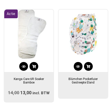
Actie
Dit
product
Kanga Care 6R Soaker
Blümchen Pocketluier
heeft
Bamboe
Gestreepte Eland
meerdere
14,00
Oorspronkelijke
13,00
Huidige
variaties.
incl. BTW
prijs
Deze
prijs
optie
was:
is:
kan