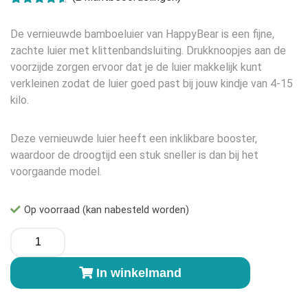
Gewaardeerd
2
4.50
op 5
De vernieuwde bamboeluier van HappyBear is een fijne,
gebaseerd
op
klant
zachte luier met klittenbandsluiting. Drukknoopjes aan de
waarderingen
voorzijde zorgen ervoor dat je de luier makkelijk kunt
verkleinen zodat de luier goed past bij jouw kindje van 4-15
kilo.
Deze vernieuwde luier heeft een inklikbare booster,
waardoor de droogtijd een stuk sneller is dan bij het
voorgaande model.
Op voorraad (kan nabesteld worden)
HappyBear
OneSize
Bamboeluier
In winkelmand
aantal