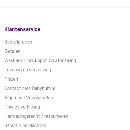
€14,00.
€13,00.
gekozen
worden
op
de
Klantenservice
productpagina
Bestelproces
Betalen
Wasbare luiers kopen op afbetaling
Levering en verzending
Prijzen
Contact met Babybum.nl
Algemene Voorwaarden
Privacy verklaring
Herroepingsrecht / retourneren
Garantie en klachten