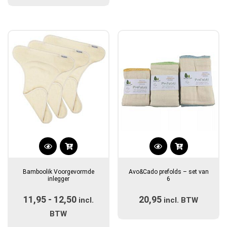
gekozen
€13,95
worden
op
de
productpagina
Dit
Dit
product
product
Bamboolik Voorgevormde
Avo&Cado prefolds – set van
heeft
heeft
inlegger
6
meerdere
meerdere
11,95
-
12,50
Prijsklasse:
20,95
variaties.
incl.
incl. BTW
variaties.
Deze
€11,95
Deze
BTW
optie
optie
tot