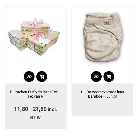
populariteit
Dit
product
Blümchen Prefolds BirdsEye –
Hu-Da voorgevormde luier
heeft
set van 6
Bamboe – Junior
meerdere
11,80
-
21,80
Prijsklasse:
variaties.
incl.
Deze
€11,80
BTW
optie
tot
kan
€21,80