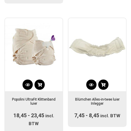
kan
kan
€12,50
gekozen
gekozen
worden
worden
op
op
de
de
productpagina
productpagina
Dit
Dit
product
product
Popolini UltraFit Klittenband
Blümchen Alles-in-twee luier
heeft
heeft
luier
Inlegger
meerdere
meerdere
18,45
-
23,45
Prijsklasse:
7,45
-
8,45
Prijsklasse:
variaties.
incl.
variaties.
incl. BTW
Deze
€18,45
Deze
€7,45
BTW
optie
optie