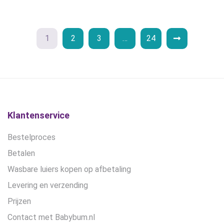
kan
gekozen
worden
1
2
3
…
24
op
de
productpagina
Klantenservice
Bestelproces
Betalen
Wasbare luiers kopen op afbetaling
Levering en verzending
Prijzen
Contact met Babybum.nl