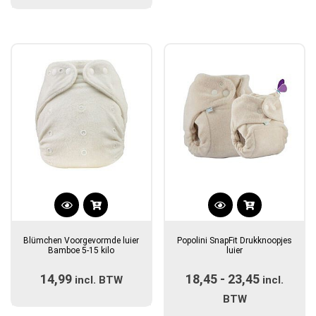
tot
tot
kan
kan
€23,45
€8,45
gekozen
gekozen
worden
worden
op
op
de
de
productpagina
productpagina
Dit
Dit
product
product
Blümchen Voorgevormde luier
Popolini SnapFit Drukknoopjes
heeft
heeft
Bamboe 5-15 kilo
luier
meerdere
meerdere
14,99
18,45
-
23,45
Prijsklas
incl. BTW
variaties.
variaties.
incl.
Deze
Deze
€18,45
BTW
optie
optie