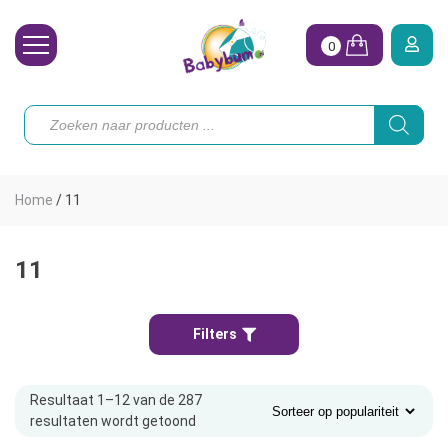
0
Wasbare Luiers
Producten
zoeken
Toebehoren
Waterpret
Home
/
11
Vrouw
Koopjes
11
Onze merken
Filters
Hoe begin ik?
Resultaat 1–12 van de 287
resultaten wordt getoond
Gesorteerd
op