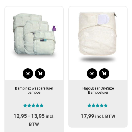
gekozen
worden
op
de
productpagina
Dit
product
Bambinex wasbare luier
HappyBear OneSize
heeft
bamboe
Bamboeluier
meerdere
variaties.
Gewaardeerd
Gewaardeerd
Deze
12,95
-
13,95
Prijsklasse:
17,99
5.00
4.50
incl.
incl. BTW
optie
uit 5
uit 5
€12,95
BTW
kan
tot