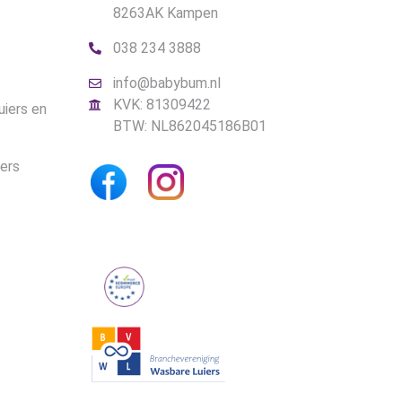
8263AK Kampen
038 234 3888
info@babybum.nl
KVK: 81309422
uiers en
BTW: NL862045186B01
iers