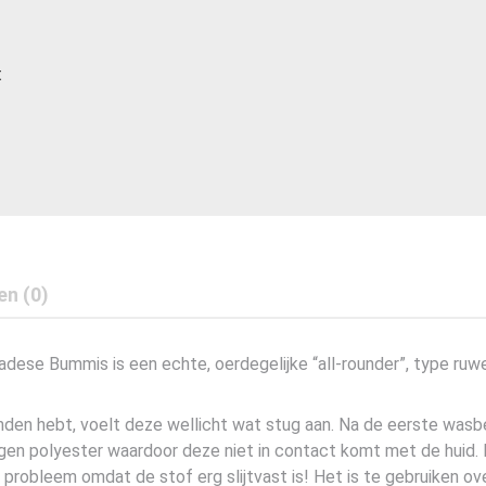
t
en (0)
se Bummis is een echte, oerdegelijke “all-rounder”, type ruwe bo
anden hebt, voelt deze wellicht wat stug aan. Na de eerste wasb
en polyester waardoor deze niet in contact komt met de huid. D
robleem omdat de stof erg slijtvast is! Het is te gebruiken over