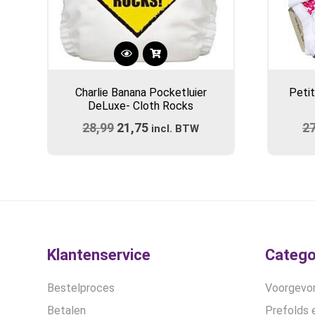
Charlie Banana Pocketluier
Petit
DeLuxe- Cloth Rocks
28,99
Oorspronkelijke
21,75
Huidige
2
incl. BTW
prijs
prijs
was:
is:
€28,99.
€21,75.
Klantenservice
Catego
Bestelproces
Voorgevor
Betalen
Prefolds e