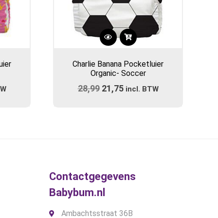
uier
Charlie Banana Pocketluier
Organic- Soccer
ijke
e
28,99
Oorspronkelijke
21,75
Huidige
TW
incl. BTW
prijs
prijs
was:
is:
.
€28,99.
€21,75.
Contactgegevens
Babybum.nl
Ambachtsstraat 36B