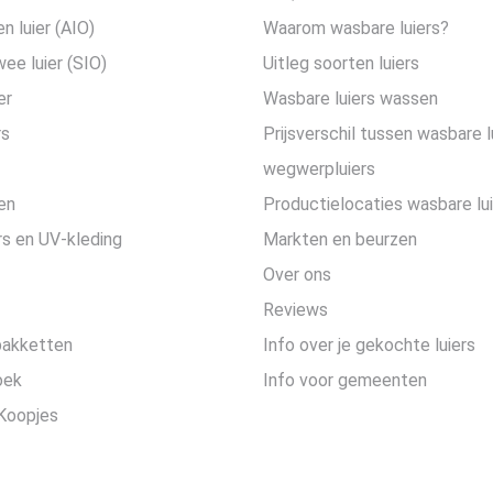
en luier (AIO)
Waarom wasbare luiers?
wee luier (SIO)
Uitleg soorten luiers
er
Wasbare luiers wassen
rs
Prijsverschil tussen wasbare l
wegwerpluiers
en
Productielocaties wasbare lu
s en UV-kleding
Markten en beurzen
Over ons
Reviews
pakketten
Info over je gekochte luiers
oek
Info voor gemeenten
Koopjes