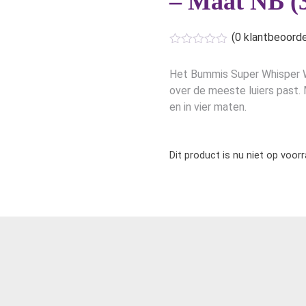
– Maat NB (3
(
0
klantbeoorde
Het Bummis Super Whisper Wr
over de meeste luiers past. M
en in vier maten.
Dit product is nu niet op voor