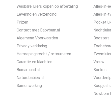
Wasbare luiers kopen op afbetaling
Alles-in-e
Levering en verzending
Alles-in-t
Prijzen
Pocketlui
Contact met Babybum.nl
Nachtluie
Algemene Voorwaarden
Boosters
Privacy verklaring
Toebehor
Herroepingsrecht / retourneren
Zwemluier
Garantie en klachten
Vrouw
Bumaround.nl
Boeken
Naturebabies.nl
Voordeel
Samenwerking
Koopjesh
Newborn 