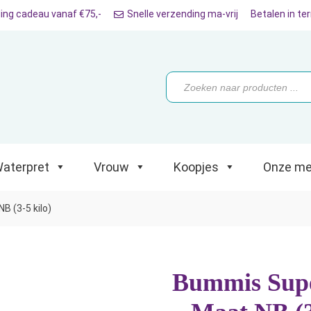
ing cadeau vanaf €75,-
Snelle verzending ma-vrij
Betalen in te
ret
Vrouw
Koopjes
Onze merken
Producten
zoeken
aterpret
Vrouw
Koopjes
Onze me
 (3-5 kilo)
Bummis Supe