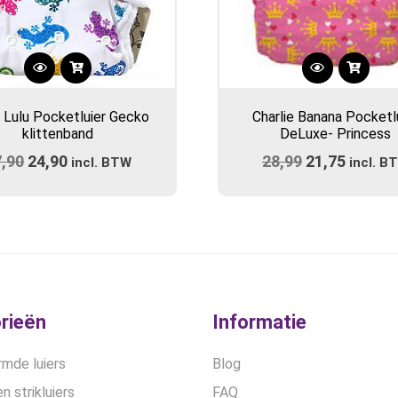
 Lulu Pocketluier Gecko
Charlie Banana Pocketl
klittenband
DeLuxe- Princess
7,90
Oorspronkelijke
24,90
Huidige
28,99
Oorspronkel
21,75
Huidig
incl. BTW
incl. B
prijs
prijs
prijs
prijs
was:
is:
was:
is:
€27,90.
€24,90.
€28,99.
€21,75
rieën
Informatie
mde luiers
Blog
n strikluiers
FAQ