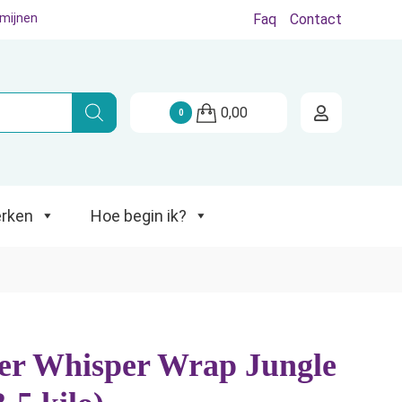
rmijnen
Faq
Contact
Hoe begin ik?
0,00
0
rken
Hoe begin ik?
r Whisper Wrap Jungle