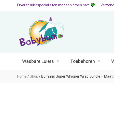
Ervaren luierspecialisten met een groen hart
Verzend
Wasbare Luiers
Toebehoren
Waterp
Wasbare Luiers
Toebehoren
W
Home
/
Shop
/
Bummis Super Whisper Wrap Jungle – Maat NB