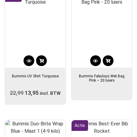
worden
op
de
productpagina
Dit
product
Bummis UV Shirt Turquoise
Bummis Fabulous Wet Bag
heeft
Pink – 20 luiers
meerdere
22,99
Oorspronkelijke
13,95
Huidige
variaties.
incl. BTW
prijs
Deze
prijs
optie
was:
is:
kan
€22,99.
€13,95.
gekozen
Actie
worden