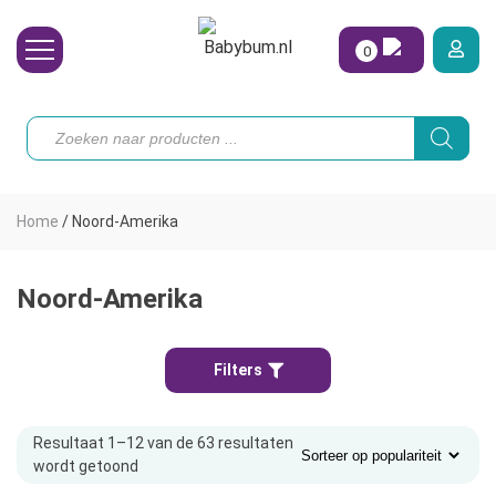
0
Wasbare Luiers
Producten
zoeken
Toebehoren
Waterpret
Home
/
Noord-Amerika
Vrouw
Koopjes
Noord-Amerika
Onze merken
Filters
Hoe begin ik?
Resultaat 1–12 van de 63 resultaten
wordt getoond
Gesorteerd
op