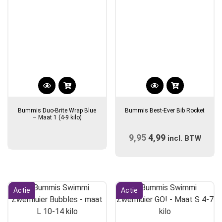
op
de
productpagina
Bummis Duo-Brite Wrap Blue
Bummis Best-Ever Bib Rocket
– Maat 1 (4-9 kilo)
9,95
Oorspronkelijke
4,99
Huidige
incl. BTW
prijs
prijs
was:
is:
€9,95.
€4,99.
Actie
Actie