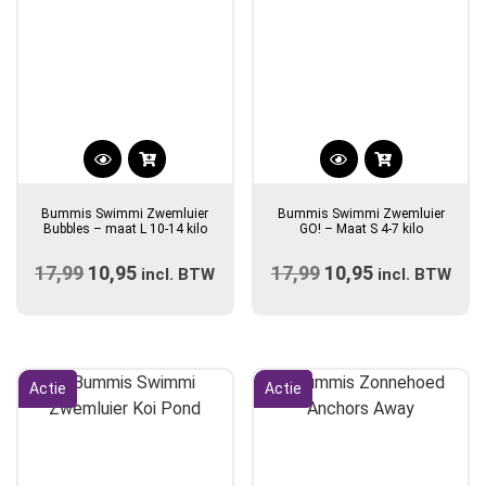
Dit
Dit
product
product
Bummis Swimmi Zwemluier
Bummis Swimmi Zwemluier
heeft
heeft
Bubbles – maat L 10-14 kilo
GO! – Maat S 4-7 kilo
meerdere
meerdere
17,99
Oorspronkelijke
10,95
Huidige
17,99
Oorspronkelijke
10,95
Huidige
variaties.
incl. BTW
variaties.
incl. BTW
prijs
Deze
prijs
prijs
Deze
prijs
optie
optie
was:
is:
was:
is:
kan
kan
€17,99.
€10,95.
€17,99.
€10,95.
gekozen
gekozen
Actie
Actie
worden
worden
op
op
de
de
productpagina
productpagina