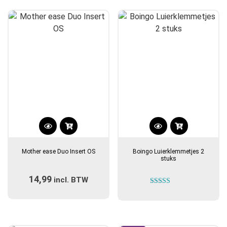
populariteit
Dit
product
Mother ease Duo Insert OS
Boingo Luierklemmetjes 2
heeft
stuks
meerdere
14,99
incl. BTW
variaties.
Gewaardeerd
Deze
4.67
optie
uit 5
kan