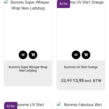
gekozen
Actie
worden
op
de
productpagina
Dit
product
Bummis Super Whisper Wrap
Bummis UV Shirt Orange
heeft
New Ladybug
meerdere
22,99
Oorspronkelijke
13,95
Huidige
variaties.
incl. BTW
prijs
Deze
prijs
optie
was:
is:
kan
€22,99.
€13,95.
gekozen
Actie