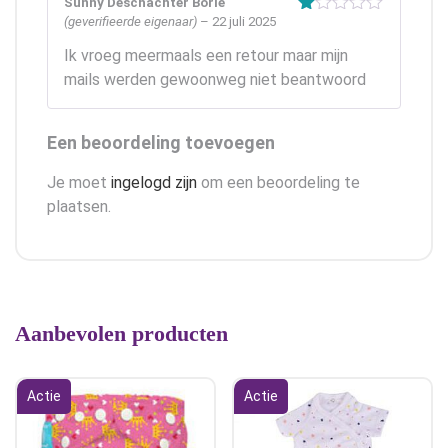
Sunny Deschachter Borie
(geverifieerde eigenaar)
–
22 juli 2025
Gewaardeerd
1
Ik vroeg meermaals een retour maar mijn
uit
5
mails werden gewoonweg niet beantwoord
Een beoordeling toevoegen
Je moet
ingelogd zijn
om een beoordeling te
plaatsen.
Aanbevolen producten
Actie
Actie