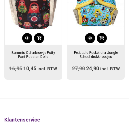
productpagina
Dit
product
Bummis Oefenbroekje Potty
Petit Lulu Pocketluier Jungle
heeft
Pant Russian Dolls
School drukknoopjes
meerdere
16,95
Oorspronkelijke
10,45
Huidige
27,90
Oorspronkelijke
24,90
Huidige
variaties.
incl. BTW
incl. BTW
prijs
Deze
prijs
prijs
prijs
optie
was:
is:
was:
is:
kan
€16,95.
€10,45.
€27,90.
€24,90.
gekozen
worden
op
de
Klantenservice
productpagina