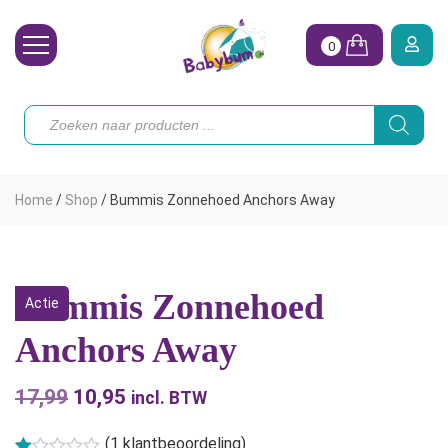
0
Wasbare Luiers
Producten
zoeken
Toebehoren
Waterpret
Home
/
Shop
/
Bummis Zonnehoed Anchors Away
Vrouw
Koopjes
Bummis Zonnehoed
Actie
Onze merken
Anchors Away
Hoe begin ik?
17,99
Oorspronkelijke
10,95
Huidige
incl. BTW
prijs
prijs
(
1
klantbeoordeling)