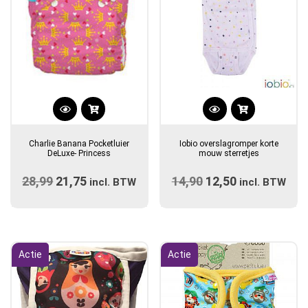
Dit
product
Charlie Banana Pocketluier
Iobio overslagromper korte
heeft
DeLuxe- Princess
mouw sterretjes
meerdere
28,99
Oorspronkelijke
21,75
Huidige
14,90
Oorspronkelijke
12,50
Huidige
incl. BTW
variaties.
incl. BTW
prijs
prijs
prijs
Deze
prijs
optie
was:
is:
was:
is:
kan
€28,99.
€21,75.
€14,90.
€12,50.
gekozen
Actie
Actie
worden
op
de