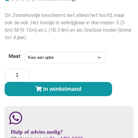
was:
is:
Gewaardeerd
1
1.00
€17,99.
€10,95.
Dit Zonnehoedje beschermt niet alleen het hoofd, maar
op
5
ook de nek. Het hoedje is verkrijgbaar in drie maten: S (3-
gebaseerd
6m) M (9-12m) en L (18-24m) en als OneSize model (6mnd
op
klant
tot 4 jaar).
waardering
Maat
Bummis
Zonnehoed
Anchors
In winkelmand
Away
aantal
Hulp of advies nodig?