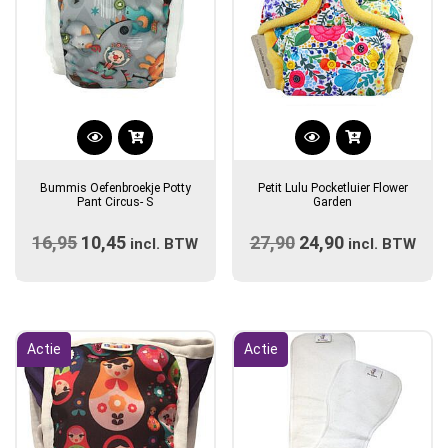
Dit
product
Bummis Oefenbroekje Potty
Petit Lulu Pocketluier Flower
heeft
Pant Circus- S
Garden
meerdere
16,95
Oorspronkelijke
10,45
Huidige
27,90
Oorspronkelijke
24,90
Huidige
incl. BTW
variaties.
incl. BTW
prijs
prijs
prijs
Deze
prijs
optie
was:
is:
was:
is:
kan
€16,95.
€10,45.
€27,90.
€24,90.
gekozen
Actie
Actie
worden
op
de
productpagina