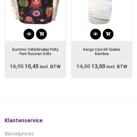
Dit
Dit
product
product
Bummis Oefenbroekje Potty
Kanga Care 6R Soaker
heeft
heeft
Pant Russian Dolls
Bamboe
meerdere
meerdere
16,95
Oorspronkelijke
10,45
Huidige
14,00
Oorspronkelijke
13,00
Huidige
variaties.
incl. BTW
variaties.
incl. BTW
prijs
Deze
prijs
prijs
Deze
prijs
optie
optie
was:
is:
was:
is:
kan
kan
€16,95.
€10,45.
€14,00.
€13,00.
gekozen
gekozen
worden
worden
op
op
de
de
Klantenservice
productpagina
productpagina
Bestelproces