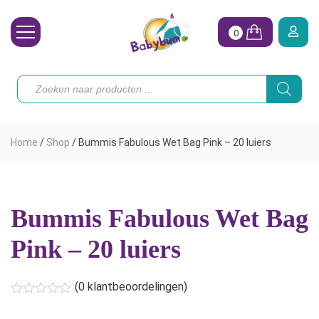
0
Wasbare Luiers
Producten
zoeken
Toebehoren
Waterpret
Home
/
Shop
/
Bummis Fabulous Wet Bag Pink – 20 luiers
Vrouw
Koopjes
Bummis Fabulous Wet Bag
Onze merken
Pink – 20 luiers
Hoe begin ik?
(
0
klantbeoordelingen)