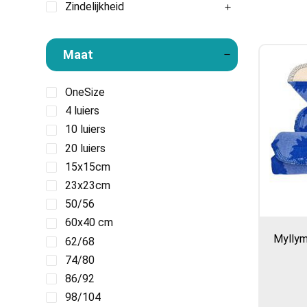
Zindelijkheid
Maat
OneSize
4 luiers
10 luiers
20 luiers
15x15cm
23x23cm
50/56
60x40 cm
Myllym
62/68
74/80
86/92
98/104