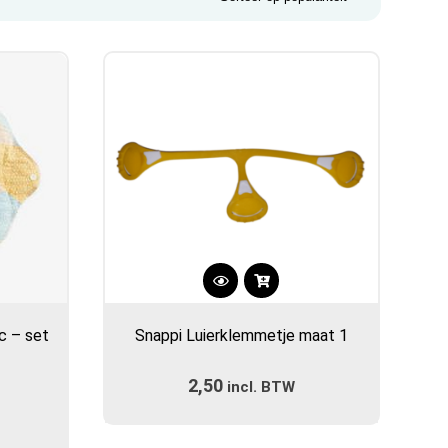
Dit
product
c – set
Snappi Luierklemmetje maat 1
heeft
meerdere
2,50
incl. BTW
variaties.
Deze
optie