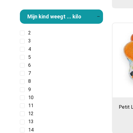
Mijn kind weegt ... kilo
2
3
4
5
6
7
8
9
10
11
Petit 
12
13
14