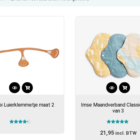
op
populariteit
Dit
product
i Luierklemmetje maat 2
Imse Maandverband Classi
heeft
van 3
meerdere
variaties.
Gewaardeerd
Gewaardeerd
Deze
21,95
4.00
5.00
incl. BTW
optie
uit 5
uit 5