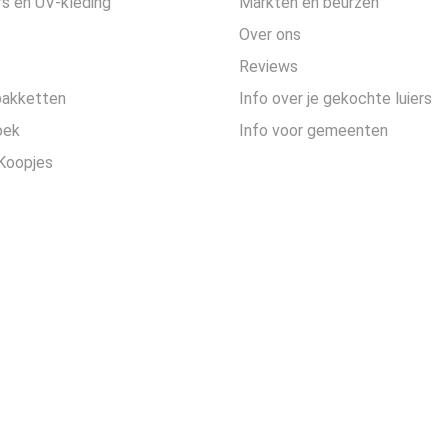
s en UV-kleding
Markten en beurzen
Over ons
Reviews
pakketten
Info over je gekochte luiers
oek
Info voor gemeenten
Koopjes