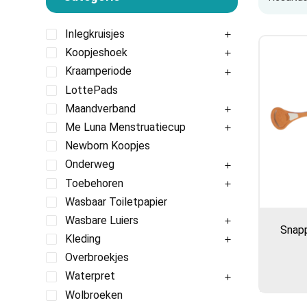
Inlegkruisjes
Koopjeshoek
Kraamperiode
LottePads
Maandverband
Me Luna Menstruatiecup
Newborn Koopjes
Onderweg
Toebehoren
Wasbaar Toiletpapier
Wasbare Luiers
Snapp
Kleding
Overbroekjes
Waterpret
Wolbroeken