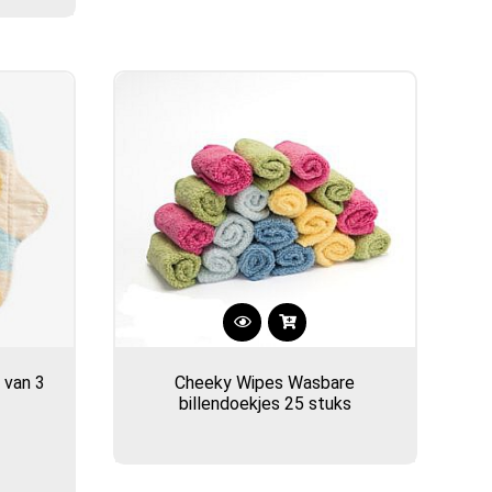
kan
gekozen
worden
op
de
gina
productpagina
 van 3
Cheeky Wipes Wasbare
billendoekjes 25 stuks