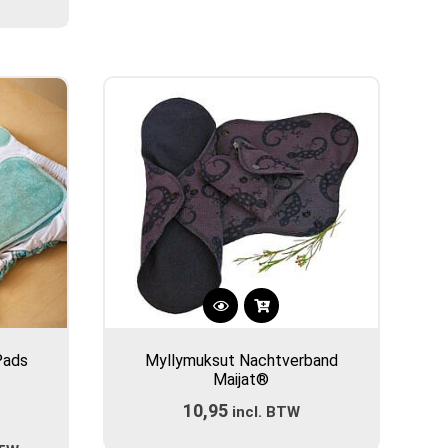
gina
Dit
product
Pads
Myllymuksut Nachtverband
heeft
Maijat®
meerdere
10,95
incl. BTW
variaties.
Deze