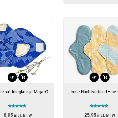
kan
gekozen
worden
op
de
productpa
Dit
Dit
product
product
uksut Inlegkruisje Maijat®
Imse Nachtverband – set
heeft
heeft
meerdere
meerdere
variaties.
variaties.
Gewaardeerd
Gewaardeerd
Deze
Deze
8,95
25,95
4.50
5.00
incl. BTW
incl. BTW
uit 5
uit 5