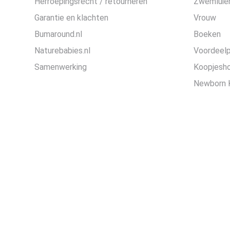
Herroepingsrecht / retourneren
Zwemluier
Garantie en klachten
Vrouw
Bumaround.nl
Boeken
Naturebabies.nl
Voordeel
Samenwerking
Koopjesh
Newborn 