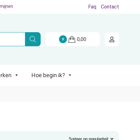
rmijnen
Faq
Contact
Hoe begin ik?
0,00
0
rken
Hoe begin ik?