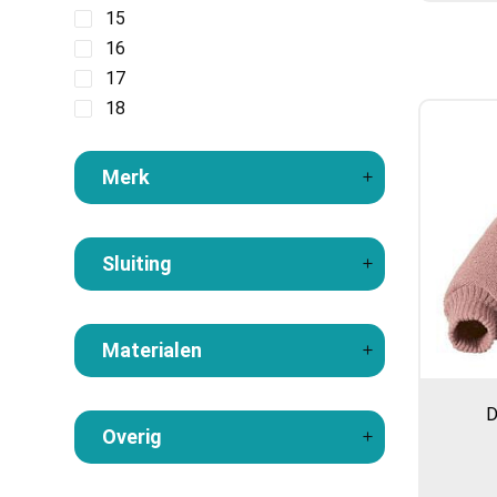
15
16
17
18
19
20
Merk
21
22
23
Sluiting
24
25
Materialen
D
Overig