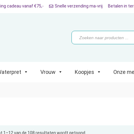
ing cadeau vanaf €75,-
Snelle verzending ma-vrij
Betalen in te
ret
Vrouw
Koopjes
Onze merken
Producten
zoeken
aterpret
Vrouw
Koopjes
Onze me
t 1–12 van de 108 resultaten wordt getoond
Gesorteerd