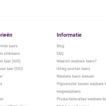
rieën
Informatie
mde luiers
Blog
n strikluiers
FAQ
en luier (AIO)
Waarom wasbare luiers?
wee luier (SIO)
Uitleg soorten luiers
er
Wasbare luiers wassen
rs
Prijsverschil tussen wasbare l
wegwerpluiers
en
Productielocaties wasbare lu