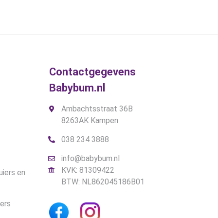
Contactgegevens
Babybum.nl
Ambachtsstraat 36B
8263AK Kampen
038 234 3888
info@babybum.nl
KVK: 81309422
uiers en
BTW: NL862045186B01
iers