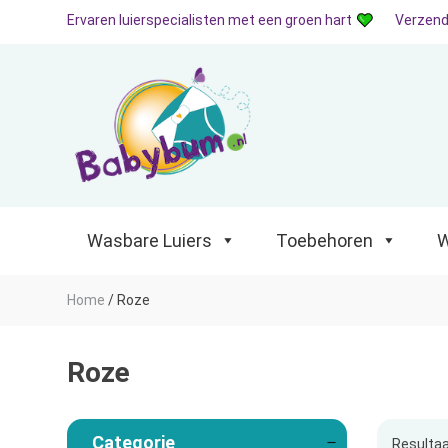
Ervaren luierspecialisten met een groen hart
Verzend
Wasbare Luiers
Toebehoren
Waterp
Wasbare Luiers
Toebehoren
W
Home
/
Roze
Roze
Categorie
Resultaa