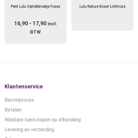
product
Petit Lulu Optrekbroekje Foxes
Lulu Nature Boxer Lichtroze
heeft
meerdere
16,90
-
17,90
Prijsklasse:
variaties.
incl.
Deze
€16,90
BTW
optie
tot
kan
€17,90
gekozen
worden
op
de
productpagina
Klantenservice
Bestelproces
Betalen
Wasbare luiers kopen op afbetaling
Levering en verzending