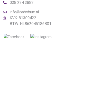
038 234 3888
info@babybum.nl
KVK: 81309422
BTW: NL862045186B01