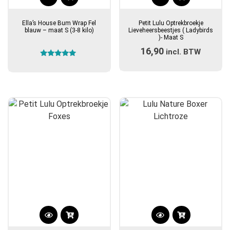
Ella’s House Bum Wrap Fel
Petit Lulu Optrekbroekje
blauw – maat S (3-8 kilo)
Lieveheersbeestjes ( Ladybirds
)- Maat S
16,90
incl. BTW
Gewaardeerd
5.00
uit 5
Dit