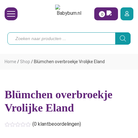
0
Wasbare Luiers
Producten
zoeken
Toebehoren
Waterpret
Home
/
Shop
/
Blümchen overbroekje Vrolijke Eland
Vrouw
Koopjes
Blümchen overbroekje
Onze merken
Vrolijke Eland
Hoe begin ik?
(
0
klantbeoordelingen)