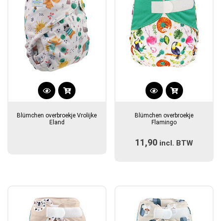
Dit
product
Blümchen overbroekje Vrolijke
Blümchen overbroekje
heeft
Eland
Flamingo
meerdere
11,90
incl. BTW
variaties.
Deze
optie
kan
gekozen
worden
op