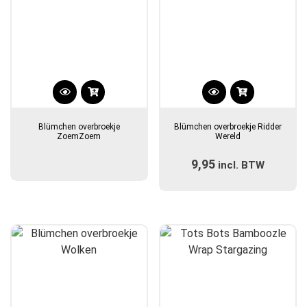
Dit
product
Blümchen overbroekje
Blümchen overbroekje Ridder
heeft
ZoemZoem
Wereld
meerdere
9,95
incl. BTW
variaties.
Deze
optie
kan
gekozen
worden
op
de
productpagina