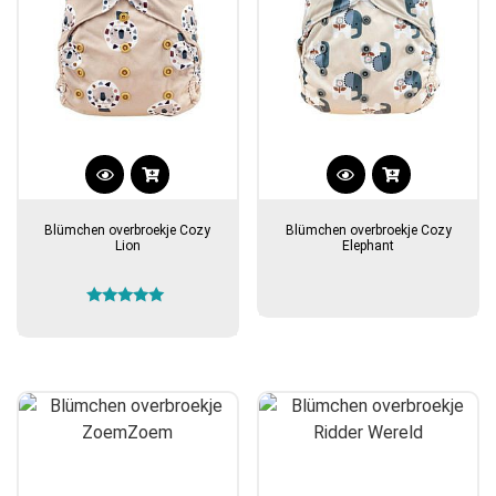
de
productpagina
Blümchen overbroekje Cozy
Blümchen overbroekje Cozy
Lion
Elephant
Gewaardeerd
5.00
uit 5