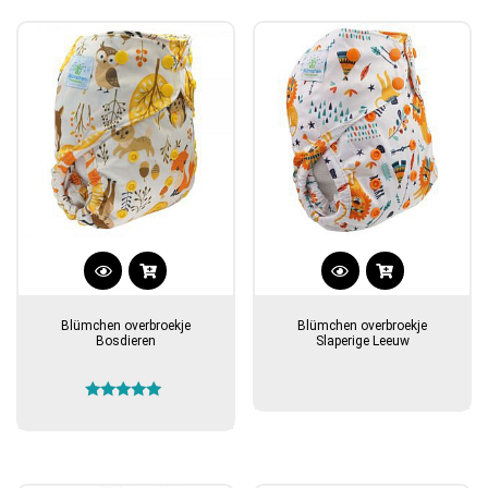
populariteit
Blümchen overbroekje
Blümchen overbroekje
Bosdieren
Slaperige Leeuw
Gewaardeerd
5.00
uit 5