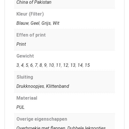
China of Pakistan
Kleur (Filter)
Blauw
,
Geel
,
Grijs
,
Wit
Effen of print
Print
Gewicht
3
,
4
,
5
,
6
,
7
,
8
,
9
,
10
,
11
,
12
,
13
,
14
,
15
Sluiting
Drukknoopjes
,
Klittenband
Materiaal
PUL
Overige eigenschappen
Overbroekje met flappen
,
Dubbele lekgootjes