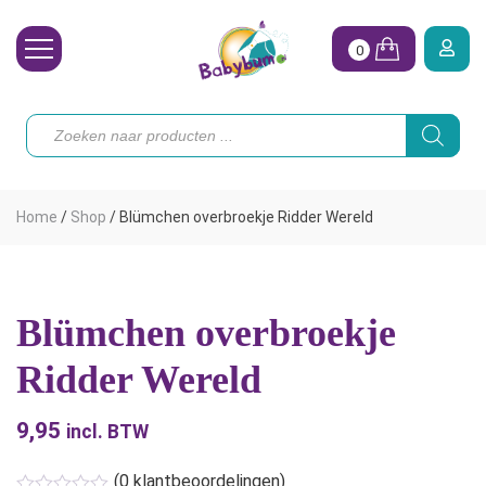
0
Wasbare Luiers
Producten
zoeken
Toebehoren
Waterpret
Home
/
Shop
/
Blümchen overbroekje Ridder Wereld
Vrouw
Koopjes
Blümchen overbroekje
Onze merken
Ridder Wereld
Hoe begin ik?
9,95
incl. BTW
(
0
klantbeoordelingen)