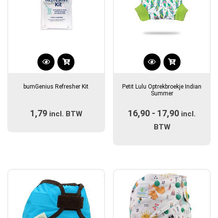
Dit
product
bumGenius Refresher Kit
Petit Lulu Optrekbroekje Indian
heeft
Summer
meerdere
1,79
16,90
-
17,90
Prijsklas
incl. BTW
variaties.
incl.
Deze
€16,90
BTW
optie
tot
kan
€17,90
gekozen
worden
op
de
productpagina