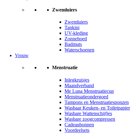
Zwemluiers
Zwemluiers
Tankini
UV-kleding
Zonnehoed
Badmuts
Waterschoenen
Vrouw
Menstruatie
Inlegkruisjes
Maandverband
Me Luna Menstruatiecup
Menstruatieondergoed
Tampons en Menstruatiesponzen
Wasbaar Keuken- en Toiletpapier
Wasbare Wattenschijfjes
Wasbare zoogcompressen
Cadeaubonnen
Voordeelsets