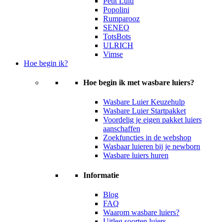
Petit Lulu
Popolini
Rumparooz
SENEO
TotsBots
ULRICH
Vimse
Hoe begin ik?
Hoe begin ik met wasbare luiers?
Wasbare Luier Keuzehulp
Wasbare Luier Startpakket
Voordelig je eigen pakket luiers
aanschaffen
Zoekfuncties in de webshop
Wasbaar luieren bij je newborn
Wasbare luiers huren
Informatie
Blog
FAQ
Waarom wasbare luiers?
Uitleg soorten luiers