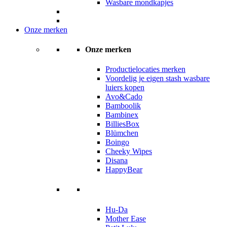
Wasbare mondkapjes
Onze merken
Onze merken
Productielocaties merken
Voordelig je eigen stash wasbare
luiers kopen
Avo&Cado
Bamboolik
Bambinex
BilliesBox
Blümchen
Boingo
Cheeky Wipes
Disana
HappyBear
Hu-Da
Mother Ease