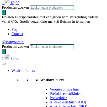
€
0,00
0
Producten zoeken
Ervaren luierspecialisten met een groen hart
Verzending cadeau
vanaf €75,-
Snelle verzending ma-vrij
Betalen in termijnen
Faq
Contact
Producten zoeken
€
0,00
0
Wasbare Luiers
Wasbare luiers
Voorgevormde luier
Prefolds en strikluiers
Pocketluier
Alles-in-een luier (AIO)
Alles-in-twee luier (SIO)