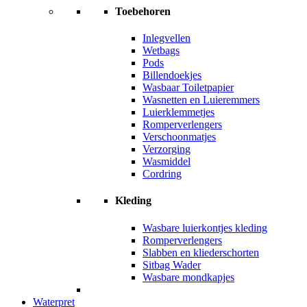
Toebehoren
Inlegvellen
Wetbags
Pods
Billendoekjes
Wasbaar Toiletpapier
Wasnetten en Luieremmers
Luierklemmetjes
Romperverlengers
Verschoonmatjes
Verzorging
Wasmiddel
Cordring
Kleding
Wasbare luierkontjes kleding
Romperverlengers
Slabben en kliederschorten
Sitbag Wader
Wasbare mondkapjes
Waterpret