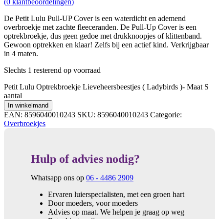
(
0
klantbeoordelingen)
De Petit Lulu Pull-UP Cover is een waterdicht en ademend
overbroekje met zachte fleeceranden. De Pull-Up Cover is een
optrekbroekje, dus geen gedoe met drukknoopjes of klittenband.
Gewoon optrekken en klaar! Zelfs bij een actief kind. Verkrijgbaar
in 4 maten.
Slechts 1 resterend op voorraad
Petit Lulu Optrekbroekje Lieveheersbeestjes ( Ladybirds )- Maat S
aantal
In winkelmand
EAN:
8596040010243
SKU:
8596040010243
Categorie:
Overbroekjes
Hulp of advies nodig?
Whatsapp ons op
06 - 4486 2909
Ervaren luierspecialisten, met een groen hart
Door moeders, voor moeders
Advies op maat. We helpen je graag op weg