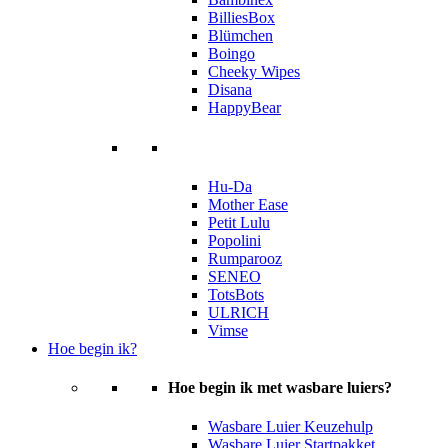
BilliesBox
Blümchen
Boingo
Cheeky Wipes
Disana
HappyBear
Hu-Da
Mother Ease
Petit Lulu
Popolini
Rumparooz
SENEO
TotsBots
ULRICH
Vimse
Hoe begin ik?
Hoe begin ik met wasbare luiers?
Wasbare Luier Keuzehulp
Wasbare Luier Startpakket