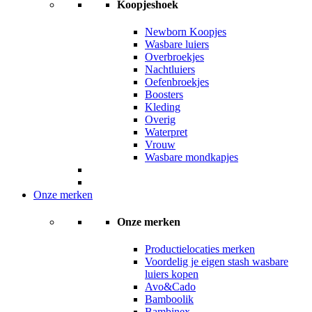
Koopjeshoek
Newborn Koopjes
Wasbare luiers
Overbroekjes
Nachtluiers
Oefenbroekjes
Boosters
Kleding
Overig
Waterpret
Vrouw
Wasbare mondkapjes
Onze merken
Onze merken
Productielocaties merken
Voordelig je eigen stash wasbare
luiers kopen
Avo&Cado
Bamboolik
Bambinex