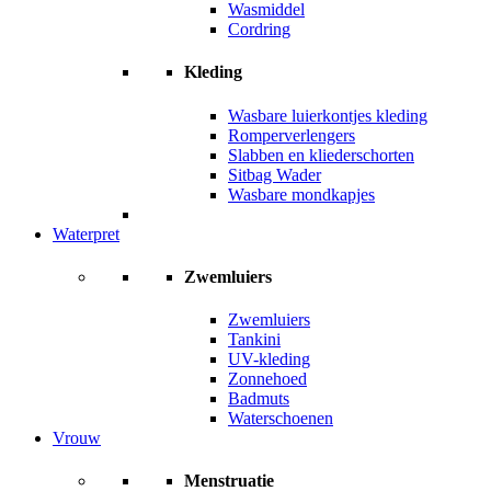
Wasmiddel
Cordring
Kleding
Wasbare luierkontjes kleding
Romperverlengers
Slabben en kliederschorten
Sitbag Wader
Wasbare mondkapjes
Waterpret
Zwemluiers
Zwemluiers
Tankini
UV-kleding
Zonnehoed
Badmuts
Waterschoenen
Vrouw
Menstruatie