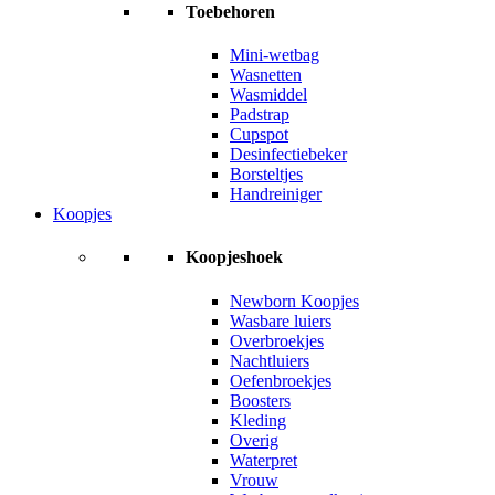
Toebehoren
Mini-wetbag
Wasnetten
Wasmiddel
Padstrap
Cupspot
Desinfectiebeker
Borsteltjes
Handreiniger
Koopjes
Koopjeshoek
Newborn Koopjes
Wasbare luiers
Overbroekjes
Nachtluiers
Oefenbroekjes
Boosters
Kleding
Overig
Waterpret
Vrouw