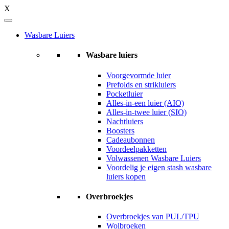
X
Wasbare Luiers
Wasbare luiers
Voorgevormde luier
Prefolds en strikluiers
Pocketluier
Alles-in-een luier (AIO)
Alles-in-twee luier (SIO)
Nachtluiers
Boosters
Cadeaubonnen
Voordeelpakketten
Volwassenen Wasbare Luiers
Voordelig je eigen stash wasbare
luiers kopen
Overbroekjes
Overbroekjes van PUL/TPU
Wolbroeken