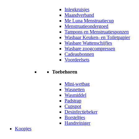
Inlegkruisjes
Maandverband
Me Luna Menstruatiecup
Menstruatieondergoed
Tampons en Menstruatiesponzen
Wasbaar Keuken- en Toiletpapier
Wasbare Wattenschijfjes
Wasbare zoogcompressen
Cadeaubonnen
Voordeelsets
Toebehoren
Mini-wetbag
Wasnetten
Wasmiddel
Padstrap
Cupspot
Desinfectiebeker
Borsteltjes
Handreiniger
Koopjes