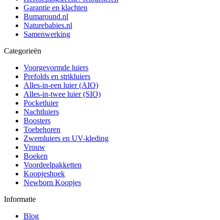
Garantie en klachten
Bumaround.nl
Naturebabies.nl
Samenwerking
Categorieën
Voorgevormde luiers
Prefolds en strikluiers
Alles-in-een luier (AIO)
Alles-in-twee luier (SIO)
Pocketluier
Nachtluiers
Boosters
Toebehoren
Zwemluiers en UV-kleding
Vrouw
Boeken
Voordeelpakketten
Koopjeshoek
Newborn Koopjes
Informatie
Blog