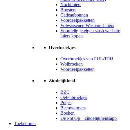
Nachtluiers
Boosters
Cadeaubonnen
Voordeelpakketten
Volwassenen Wasbare Luiers
Voordelig je eigen stash wasbare
luiers kopen
Overbroekjes
Overbroekjes van PUL/TPU
Wolbroeken
Voordeelpakketten
Zindelijkheid
BZC
Oefenbroekjes
Potjes
Beenwarmers
Boeken
De Pot Op – zindelijkheidsapp
Toebehoren