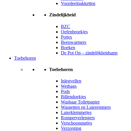
Voordeelpakketten
Zindelijkheid
BZC
Oefenbroekjes
Potjes
Beenwarmers
Boeken
De Pot Op – zindelijkheidsapp
Toebehoren
Toebehoren
Inlegvellen
Wetbags
Pods
Billendoekjes
Wasbaar Toiletpapier
Wasnetten en Luieremmers
Luierklemmetjes
Romperverlengers
Verschoonmatjes
Verzorging