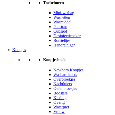
Toebehoren
Mini-wetbag
Wasnetten
Wasmiddel
Padstrap
Cupspot
Desinfectiebeker
Borsteltjes
Handreiniger
Koopjes
Koopjeshoek
Newborn Koopjes
Wasbare luiers
Overbroekjes
Nachtluiers
Oefenbroekjes
Boosters
Kleding
Overig
Waterpret
Vrouw