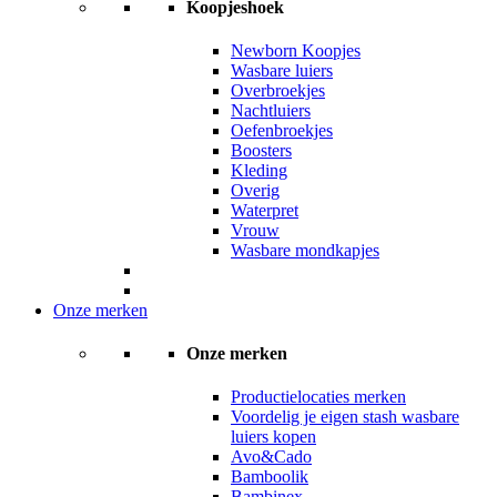
Koopjeshoek
Newborn Koopjes
Wasbare luiers
Overbroekjes
Nachtluiers
Oefenbroekjes
Boosters
Kleding
Overig
Waterpret
Vrouw
Wasbare mondkapjes
Onze merken
Onze merken
Productielocaties merken
Voordelig je eigen stash wasbare
luiers kopen
Avo&Cado
Bamboolik
Bambinex