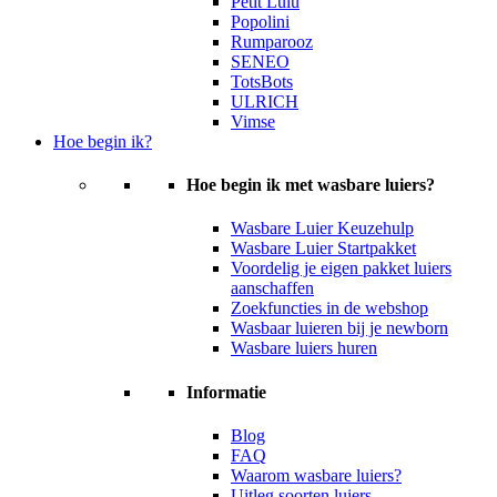
Petit Lulu
Popolini
Rumparooz
SENEO
TotsBots
ULRICH
Vimse
Hoe begin ik?
Hoe begin ik met wasbare luiers?
Wasbare Luier Keuzehulp
Wasbare Luier Startpakket
Voordelig je eigen pakket luiers
aanschaffen
Zoekfuncties in de webshop
Wasbaar luieren bij je newborn
Wasbare luiers huren
Informatie
Blog
FAQ
Waarom wasbare luiers?
Uitleg soorten luiers