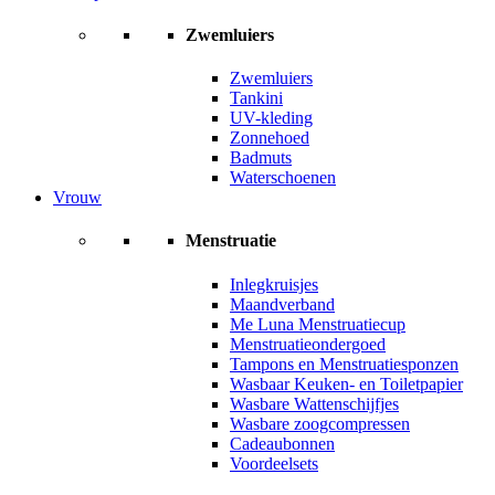
Zwemluiers
Zwemluiers
Tankini
UV-kleding
Zonnehoed
Badmuts
Waterschoenen
Vrouw
Menstruatie
Inlegkruisjes
Maandverband
Me Luna Menstruatiecup
Menstruatieondergoed
Tampons en Menstruatiesponzen
Wasbaar Keuken- en Toiletpapier
Wasbare Wattenschijfjes
Wasbare zoogcompressen
Cadeaubonnen
Voordeelsets