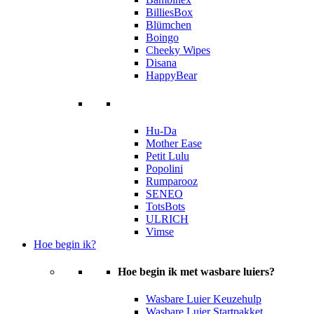
BilliesBox
Blümchen
Boingo
Cheeky Wipes
Disana
HappyBear
Hu-Da
Mother Ease
Petit Lulu
Popolini
Rumparooz
SENEO
TotsBots
ULRICH
Vimse
Hoe begin ik?
Hoe begin ik met wasbare luiers?
Wasbare Luier Keuzehulp
Wasbare Luier Startpakket