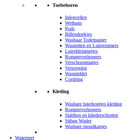
Toebehoren
Inlegvellen
Wetbags
Pods
Billendoekjes
Wasbaar Toiletpapier
Wasnetten en Luieremmers
Luierklemmetjes
Romperverlengers
Verschoonmatjes
Verzorging
Wasmiddel
Cordring
Kleding
Wasbare luierkontjes kleding
Romperverlengers
Slabben en kliederschorten
Sitbag Wader
Wasbare mondkapjes
Waterpret