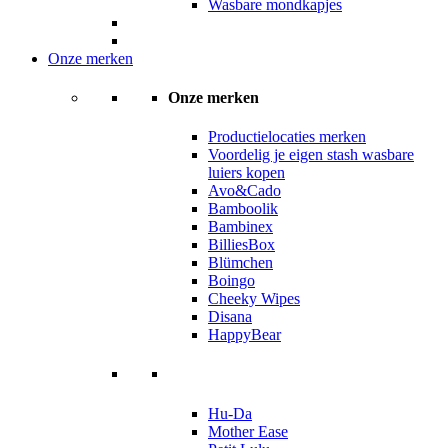
Wasbare mondkapjes
Onze merken
Onze merken
Productielocaties merken
Voordelig je eigen stash wasbare
luiers kopen
Avo&Cado
Bamboolik
Bambinex
BilliesBox
Blümchen
Boingo
Cheeky Wipes
Disana
HappyBear
Hu-Da
Mother Ease