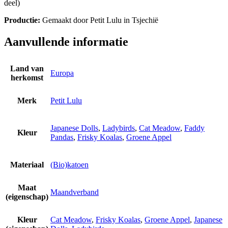
deel)
Productie:
Gemaakt door Petit Lulu in Tsjechië
Aanvullende informatie
Land van
Europa
herkomst
Merk
Petit Lulu
Japanese Dolls
,
Ladybirds
,
Cat Meadow
,
Faddy
Kleur
Pandas
,
Frisky Koalas
,
Groene Appel
Materiaal
(Bio)katoen
Maat
Maandverband
(eigenschap)
Kleur
Cat Meadow
,
Frisky Koalas
,
Groene Appel
,
Japanese