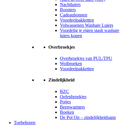
Nachtluiers
Boosters
Cadeaubonnen
Voordeelpakketten
Volwassenen Wasbare Luiers
Voordelig je eigen stash wasbare
luiers kopen
Overbroekjes
Overbroekjes van PUL/TPU
Wolbroeken
Voordeelpakketten
Zindelijkheid
BZC
Oefenbroekjes
Potjes
Beenwarmers
Boeken
De Pot Op – zindelijkheidsapp
Toebehoren