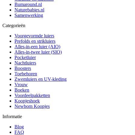
Bumaround.nl
Naturebabies.nl
Samenwerking
Categorieën
Voorgevormde luiers
Prefolds en strikluiers
Alles-in-een luier (AIO)
Alles-in-twee luier (SIO)
Pocketluier
Nachtluiers
Boosters
Toebehoren
Zwemluiers en UV-kleding
Vrouw
Boeken
Voordeelpakketten
Koopjeshoek
Newborn Koopjes
Informatie
Blog
FAQ