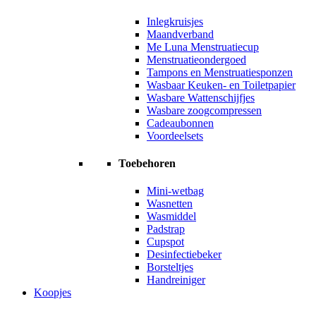
Inlegkruisjes
Maandverband
Me Luna Menstruatiecup
Menstruatieondergoed
Tampons en Menstruatiesponzen
Wasbaar Keuken- en Toiletpapier
Wasbare Wattenschijfjes
Wasbare zoogcompressen
Cadeaubonnen
Voordeelsets
Toebehoren
Mini-wetbag
Wasnetten
Wasmiddel
Padstrap
Cupspot
Desinfectiebeker
Borsteltjes
Handreiniger
Koopjes