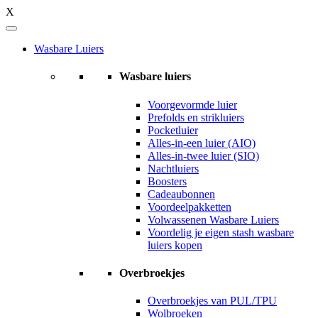
X
Wasbare Luiers
Wasbare luiers
Voorgevormde luier
Prefolds en strikluiers
Pocketluier
Alles-in-een luier (AIO)
Alles-in-twee luier (SIO)
Nachtluiers
Boosters
Cadeaubonnen
Voordeelpakketten
Volwassenen Wasbare Luiers
Voordelig je eigen stash wasbare
luiers kopen
Overbroekjes
Overbroekjes van PUL/TPU
Wolbroeken