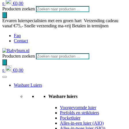
€
0,00
0
Producten zoeken
Ervaren luierspecialisten met een groen hart
Verzending cadeau
vanaf €75,-
Snelle verzending ma-vrij
Betalen in termijnen
Faq
Contact
Producten zoeken
€
0,00
0
Wasbare Luiers
Wasbare luiers
Voorgevormde luier
Prefolds en strikluiers
Pocketluier
Alles-in-een luier (AIO)
Alles-in-twee luier (SIO)