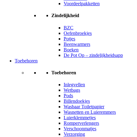
Voordeelpakketten
Zindelijkheid
BZC
Oefenbroekjes
Potjes
Beenwarmers
Boeken
De Pot Op – zindelijkheidsapp
Toebehoren
Toebehoren
Inlegvellen
Wetbags
Pods
Billendoekjes
Wasbaar Toiletpapier
Wasnetten en Luieremmers
Luierklemmetjes
Romperverlengers
Verschoonmatjes
Verzorging