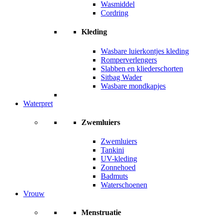
Wasmiddel
Cordring
Kleding
Wasbare luierkontjes kleding
Romperverlengers
Slabben en kliederschorten
Sitbag Wader
Wasbare mondkapjes
Waterpret
Zwemluiers
Zwemluiers
Tankini
UV-kleding
Zonnehoed
Badmuts
Waterschoenen
Vrouw
Menstruatie