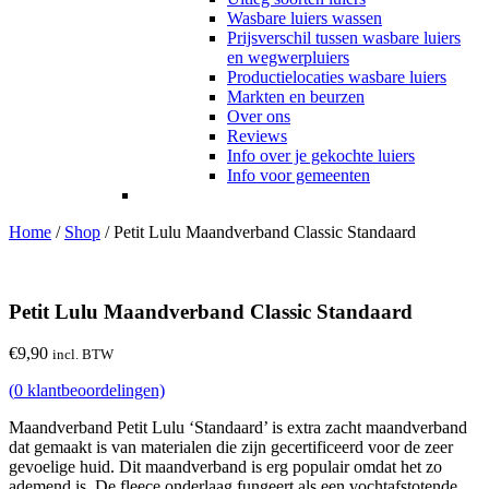
Wasbare luiers wassen
Prijsverschil tussen wasbare luiers
en wegwerpluiers
Productielocaties wasbare luiers
Markten en beurzen
Over ons
Reviews
Info over je gekochte luiers
Info voor gemeenten
Home
/
Shop
/
Petit Lulu Maandverband Classic Standaard
Petit Lulu Maandverband Classic Standaard
€
9,90
incl. BTW
(
0
klantbeoordelingen)
Maandverband Petit Lulu ‘Standaard’ is extra zacht maandverband
dat gemaakt is van materialen die zijn gecertificeerd voor de zeer
gevoelige huid. Dit maandverband is erg populair omdat het zo
ademend is. De fleece onderlaag fungeert als een vochtafstotende