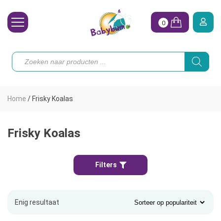
0
Wasbare Luiers
Producten
zoeken
Toebehoren
Waterpret
Home
/
Frisky Koalas
Vrouw
Koopjes
Frisky Koalas
Onze merken
Filters
Hoe begin ik?
Enig resultaat