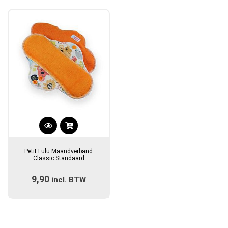
Dit
product
Petit Lulu Maandverband
heeft
Classic Standaard
meerdere
9,90
incl. BTW
variaties.
Deze
optie
kan