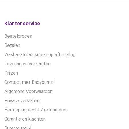
gekozen
worden
op
de
Klantenservice
productpagina
Bestelproces
Betalen
Wasbare luiers kopen op afbetaling
Levering en verzending
Prijzen
Contact met Babybum.nl
Algemene Voorwaarden
Privacy verklaring
Herroepingsrecht / retourneren
Garantie en klachten
Bumaround.nl