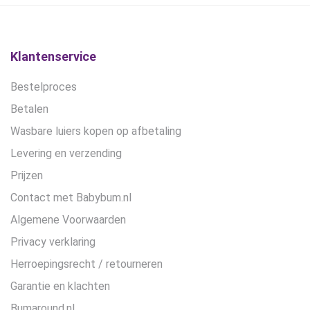
gekozen
worden
op
de
Klantenservice
productpagina
Bestelproces
Betalen
Wasbare luiers kopen op afbetaling
Levering en verzending
Prijzen
Contact met Babybum.nl
Algemene Voorwaarden
Privacy verklaring
Herroepingsrecht / retourneren
Garantie en klachten
Bumaround.nl