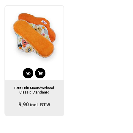
Dit
product
Petit Lulu Maandverband
heeft
Classic Standaard
meerdere
9,90
incl. BTW
variaties.
Deze
optie
kan