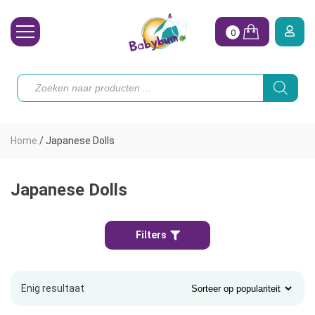
0
Wasbare Luiers
Producten
zoeken
Toebehoren
Waterpret
Home
/
Japanese Dolls
Vrouw
Koopjes
Japanese Dolls
Onze merken
Filters
Hoe begin ik?
Enig resultaat