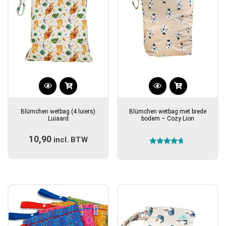
Blümchen wetbag (4 luiers)
Blümchen wetbag met brede
Luiaard
bodem – Cozy Lion
10,90
incl. BTW
Gewaardeerd
4.50
uit 5