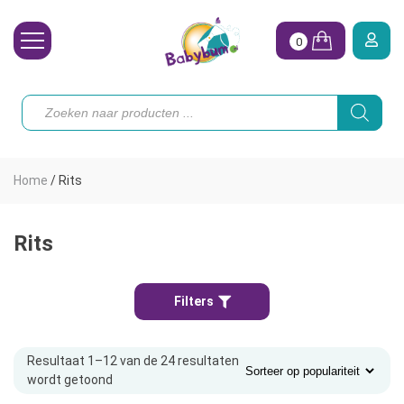
0
Wasbare Luiers
Producten
zoeken
Toebehoren
Waterpret
Home
/
Rits
Vrouw
Koopjes
Rits
Onze merken
Filters
Hoe begin ik?
Resultaat 1–12 van de 24 resultaten
wordt getoond
Gesorteerd
op