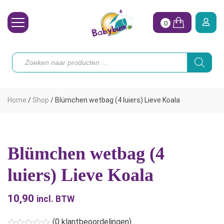
0
Wasbare Luiers
Producten
zoeken
Toebehoren
Waterpret
Home
/
Shop
/
Blümchen wetbag (4 luiers) Lieve Koala
Vrouw
Koopjes
Blümchen wetbag (4
Onze merken
luiers) Lieve Koala
Hoe begin ik?
10,90
incl. BTW
(
0
klantbeoordelingen)