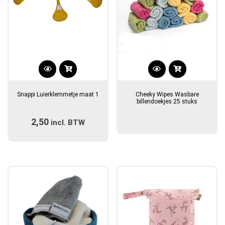
Dit
product
Snappi Luierklemmetje maat 1
Cheeky Wipes Wasbare
heeft
billendoekjes 25 stuks
meerdere
2,50
incl. BTW
variaties.
Deze
optie
kan
gekozen
worden
op
de
productpagina