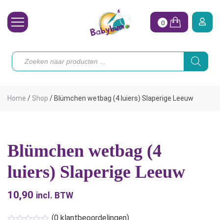
0
Wasbare Luiers
Producten
zoeken
Toebehoren
Waterpret
Home
/
Shop
/
Blümchen wetbag (4 luiers) Slaperige Leeuw
Vrouw
Koopjes
Blümchen wetbag (4
Onze merken
luiers) Slaperige Leeuw
Hoe begin ik?
10,90
incl. BTW
(
0
klantbeoordelingen)