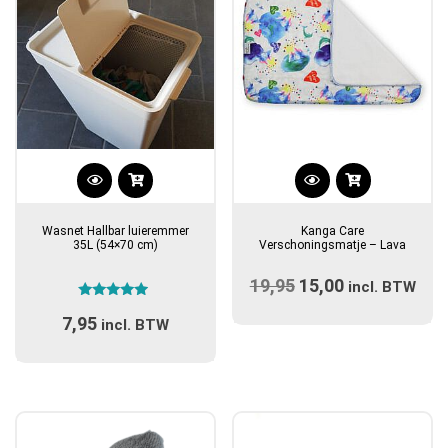
Wasnet Hallbar luieremmer
Kanga Care
35L (54×70 cm)
Verschoningsmatje – Lava
19,95
Oorspronkelijke
15,00
Huidige
incl. BTW
Gewaardeerd
prijs
prijs
7,95
4.71
incl. BTW
uit 5
was:
is:
€19,95.
€15,00.