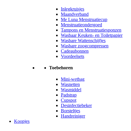
Inlegkruisjes
Maandverband
Me Luna Menstruatiecup
Menstruatieondergoed
Tampons en Menstruatiesponzen
Wasbaar Keuken- en Toiletpapier
Wasbare Wattenschijfjes
Wasbare zoogcompressen
Cadeaubonnen
Voordeelsets
Toebehoren
Mini-wetbag
Wasnetten
Wasmiddel
Padstrap
Cupspot
Desinfectiebeker
Borsteltjes
Handreiniger
Koopjes