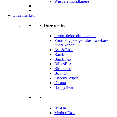
Wasbare mondkapjes
Onze merken
Onze merken
Productielocaties merken
Voordelig je eigen stash wasbare
luiers kopen
Avo&Cado
Bamboolik
Bambinex
BilliesBox
Blümchen
Boingo
Cheeky Wipes
Disana
HappyBear
Hu-Da
Mother Ease