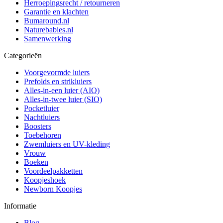
Herroepingsrecht / retourneren
Garantie en klachten
Bumaround.nl
Naturebabies.nl
Samenwerking
Categorieën
Voorgevormde luiers
Prefolds en strikluiers
Alles-in-een luier (AIO)
Alles-in-twee luier (SIO)
Pocketluier
Nachtluiers
Boosters
Toebehoren
Zwemluiers en UV-kleding
Vrouw
Boeken
Voordeelpakketten
Koopjeshoek
Newborn Koopjes
Informatie
Blog