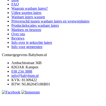
FAQ
Waarom wasbare luiers?
Uitleg soorten luiers
Wasbare luiers wassen
Prijsverschil tussen wasbare luiers en wegwerpluiers
Productielocaties wasbare luiers
Markten en beurzen
Over ons
Reviews
Info over je gekochte luiers
Info voor gemeenten
Contactgegevens Babybum.nl
Ambachtsstraat 36B
8263AK Kampen
038 234 3888
info@babybum.nl
KVK: 81309422
BTW: NL862045186B01