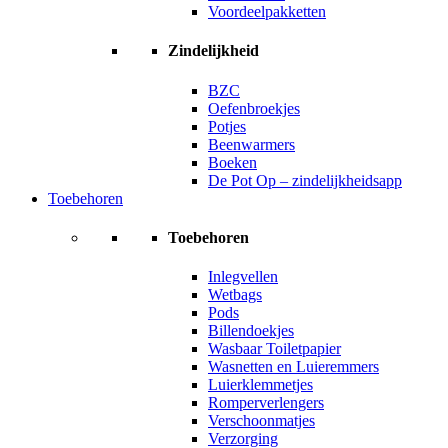
Voordeelpakketten
Zindelijkheid
BZC
Oefenbroekjes
Potjes
Beenwarmers
Boeken
De Pot Op – zindelijkheidsapp
Toebehoren
Toebehoren
Inlegvellen
Wetbags
Pods
Billendoekjes
Wasbaar Toiletpapier
Wasnetten en Luieremmers
Luierklemmetjes
Romperverlengers
Verschoonmatjes
Verzorging