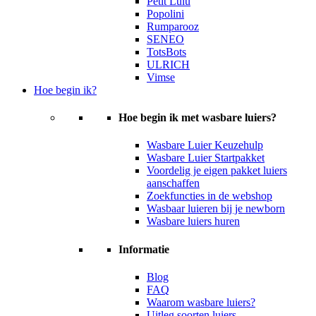
Petit Lulu
Popolini
Rumparooz
SENEO
TotsBots
ULRICH
Vimse
Hoe begin ik?
Hoe begin ik met wasbare luiers?
Wasbare Luier Keuzehulp
Wasbare Luier Startpakket
Voordelig je eigen pakket luiers
aanschaffen
Zoekfuncties in de webshop
Wasbaar luieren bij je newborn
Wasbare luiers huren
Informatie
Blog
FAQ
Waarom wasbare luiers?
Uitleg soorten luiers