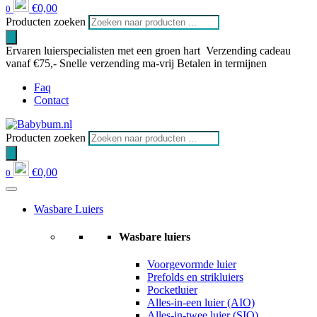
€
0,00
0
Producten zoeken
Ervaren luierspecialisten met een groen hart
Verzending cadeau
vanaf €75,-
Snelle verzending ma-vrij
Betalen in termijnen
Faq
Contact
Producten zoeken
€
0,00
0
Wasbare Luiers
Wasbare luiers
Voorgevormde luier
Prefolds en strikluiers
Pocketluier
Alles-in-een luier (AIO)
Alles-in-twee luier (SIO)