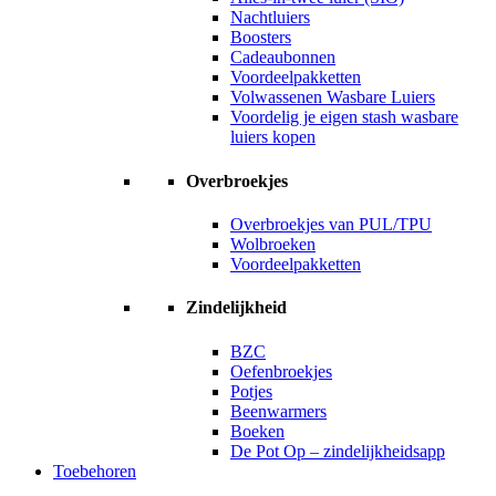
Nachtluiers
Boosters
Cadeaubonnen
Voordeelpakketten
Volwassenen Wasbare Luiers
Voordelig je eigen stash wasbare
luiers kopen
Overbroekjes
Overbroekjes van PUL/TPU
Wolbroeken
Voordeelpakketten
Zindelijkheid
BZC
Oefenbroekjes
Potjes
Beenwarmers
Boeken
De Pot Op – zindelijkheidsapp
Toebehoren