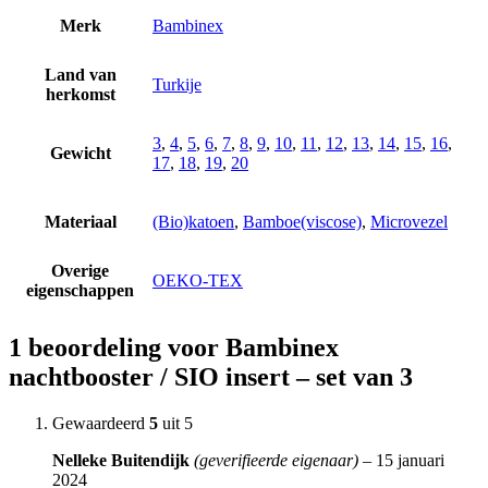
Merk
Bambinex
Land van
Turkije
herkomst
3
,
4
,
5
,
6
,
7
,
8
,
9
,
10
,
11
,
12
,
13
,
14
,
15
,
16
,
Gewicht
17
,
18
,
19
,
20
Materiaal
(Bio)katoen
,
Bamboe(viscose)
,
Microvezel
Overige
OEKO-TEX
eigenschappen
1 beoordeling voor
Bambinex
nachtbooster / SIO insert – set van 3
Gewaardeerd
5
uit 5
Nelleke Buitendijk
(geverifieerde eigenaar)
–
15 januari
2024