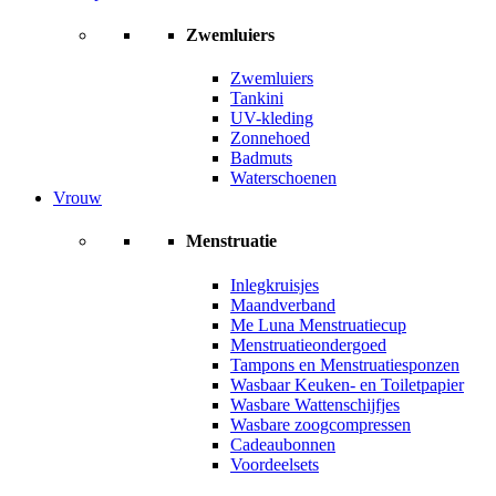
Zwemluiers
Zwemluiers
Tankini
UV-kleding
Zonnehoed
Badmuts
Waterschoenen
Vrouw
Menstruatie
Inlegkruisjes
Maandverband
Me Luna Menstruatiecup
Menstruatieondergoed
Tampons en Menstruatiesponzen
Wasbaar Keuken- en Toiletpapier
Wasbare Wattenschijfjes
Wasbare zoogcompressen
Cadeaubonnen
Voordeelsets