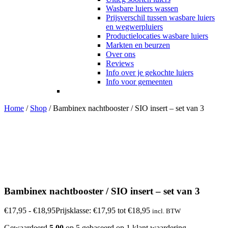
Wasbare luiers wassen
Prijsverschil tussen wasbare luiers
en wegwerpluiers
Productielocaties wasbare luiers
Markten en beurzen
Over ons
Reviews
Info over je gekochte luiers
Info voor gemeenten
Home
/
Shop
/
Bambinex nachtbooster / SIO insert – set van 3
Bambinex nachtbooster / SIO insert – set van 3
€
17,95
-
€
18,95
Prijsklasse: €17,95 tot €18,95
incl. BTW
Gewaardeerd
5.00
op 5 gebaseerd op
1
klant waardering