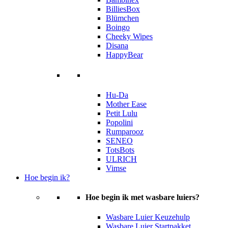
BilliesBox
Blümchen
Boingo
Cheeky Wipes
Disana
HappyBear
Hu-Da
Mother Ease
Petit Lulu
Popolini
Rumparooz
SENEO
TotsBots
ULRICH
Vimse
Hoe begin ik?
Hoe begin ik met wasbare luiers?
Wasbare Luier Keuzehulp
Wasbare Luier Startpakket