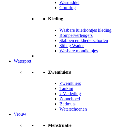
Wasmiddel
Cordring
Kleding
Wasbare luierkontjes kleding
Romperverlengers
Slabben en kliederschorten
Sitbag Wader
Wasbare mondkapjes
Waterpret
Zwemluiers
Zwemluiers
Tankini
UV-kleding
Zonnehoed
Badmuts
Waterschoenen
Vrouw
Menstruatie