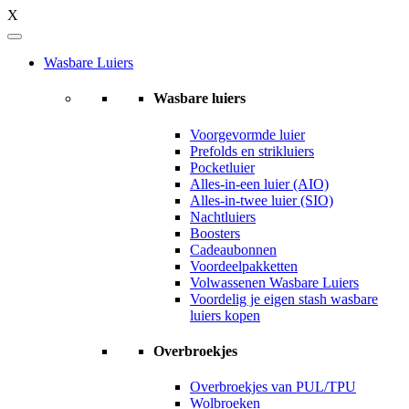
X
Wasbare Luiers
Wasbare luiers
Voorgevormde luier
Prefolds en strikluiers
Pocketluier
Alles-in-een luier (AIO)
Alles-in-twee luier (SIO)
Nachtluiers
Boosters
Cadeaubonnen
Voordeelpakketten
Volwassenen Wasbare Luiers
Voordelig je eigen stash wasbare
luiers kopen
Overbroekjes
Overbroekjes van PUL/TPU
Wolbroeken