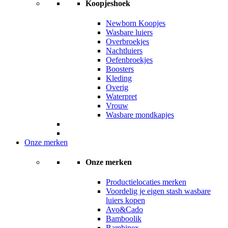
Koopjeshoek
Newborn Koopjes
Wasbare luiers
Overbroekjes
Nachtluiers
Oefenbroekjes
Boosters
Kleding
Overig
Waterpret
Vrouw
Wasbare mondkapjes
Onze merken
Onze merken
Productielocaties merken
Voordelig je eigen stash wasbare
luiers kopen
Avo&Cado
Bamboolik
Bambinex