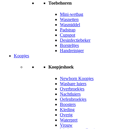
Toebehoren
Mini-wetbag
Wasnetten
Wasmiddel
Padstrap
Cupspot
Desinfectiebeker
Borsteltjes
Handreiniger
Koopjes
Koopjeshoek
Newborn Koopjes
Wasbare luiers
Overbroekjes
Nachtluiers
Oefenbroekjes
Boosters
Kleding
Overig
Waterpret
Vrouw