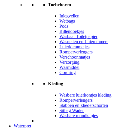
Toebehoren
Inlegvellen
Wetbags
Pods
Billendoekjes
Wasbaar Toiletpapier
Wasnetten en Luieremmers
Luierklemmetjes
Romperverlengers
Verschoonmatjes
Verzorging
Wasmiddel
Cordring
Kleding
Wasbare luierkontjes kleding
Romperverlengers
Slabben en kliederschorten
Sitbag Wader
Wasbare mondkapjes
Waterpret