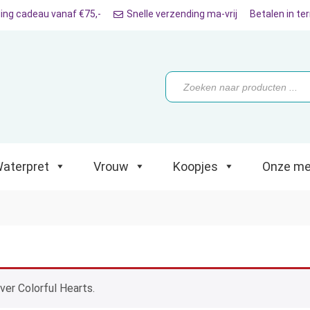
ing cadeau vanaf €75,-
Snelle verzending ma-vrij
Betalen in te
ret
Vrouw
Koopjes
Onze merken
Producten
zoeken
aterpret
Vrouw
Koopjes
Onze me
ver Colorful Hearts.