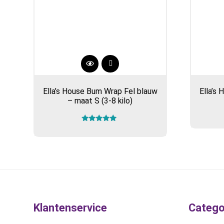
Ella’s House Bum Wrap Fel blauw
Ella’s
– maat S (3-8 kilo)
Gewaardeerd
5.00
uit 5
Klantenservice
Catego