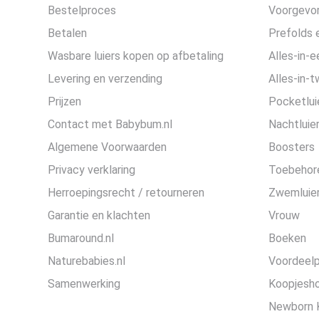
Bestelproces
Voorgevor
Betalen
Prefolds e
Wasbare luiers kopen op afbetaling
Alles-in-e
Levering en verzending
Alles-in-t
Prijzen
Pocketlui
Contact met Babybum.nl
Nachtluie
Algemene Voorwaarden
Boosters
Privacy verklaring
Toebehor
Herroepingsrecht / retourneren
Zwemluier
Garantie en klachten
Vrouw
Bumaround.nl
Boeken
Naturebabies.nl
Voordeel
Samenwerking
Koopjesh
Newborn 