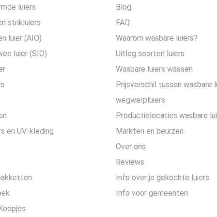
mde luiers
Blog
n strikluiers
FAQ
en luier (AIO)
Waarom wasbare luiers?
wee luier (SIO)
Uitleg soorten luiers
er
Wasbare luiers wassen
rs
Prijsverschil tussen wasbare l
wegwerpluiers
en
Productielocaties wasbare lu
s en UV-kleding
Markten en beurzen
Over ons
Reviews
pakketten
Info over je gekochte luiers
oek
Info voor gemeenten
Koopjes