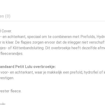
en (0)
 Cover.
r- en achterkant, speciaal om te combineren met Prefolds, Hydro
r is klaar. De flapjes zorgen ervoor dat de inlegger niet verschui
jes- of Klittenbandsluiting. Dit overbroekje heeft dezelfde af
 fleecerandjes.
tandaard Petit Lulu overbroekje:
oor- en achterkant, waar je makkelijk een prefold, hydrofiel of 
vestigen.
ester fleece.
ulu.