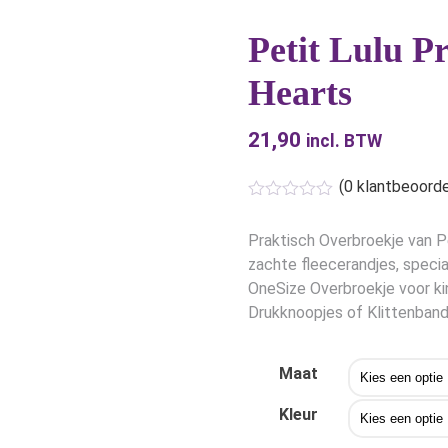
Petit Lulu P
Hearts
21,90
incl. BTW
(
0
klantbeoorde
Praktisch Overbroekje van Pe
zachte fleecerandjes, speciaa
OneSize Overbroekje voor ki
Drukknoopjes of Klittenband
Maat
Kleur