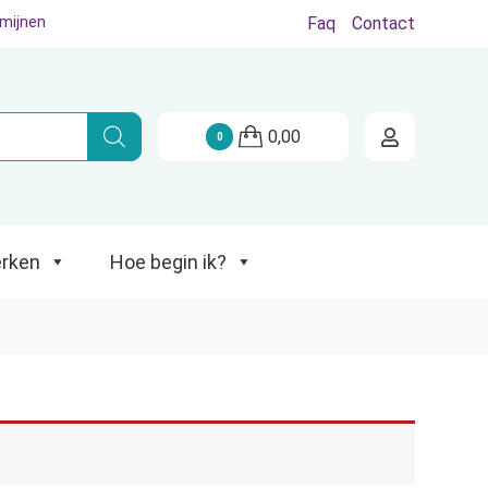
rmijnen
Faq
Contact
Hoe begin ik?
0,00
0
rken
Hoe begin ik?