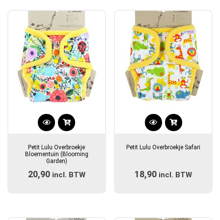
gekozen
gekozen
worden
worden
op
op
de
de
productpagina
productpagina
Dit
Dit
product
product
Petit Lulu Overbroekje
Petit Lulu Overbroekje Safari
heeft
heeft
Bloementuin (Blooming
Garden)
meerdere
meerdere
20,90
18,90
incl. BTW
variaties.
incl. BTW
variaties.
Deze
Deze
optie
optie
kan
kan