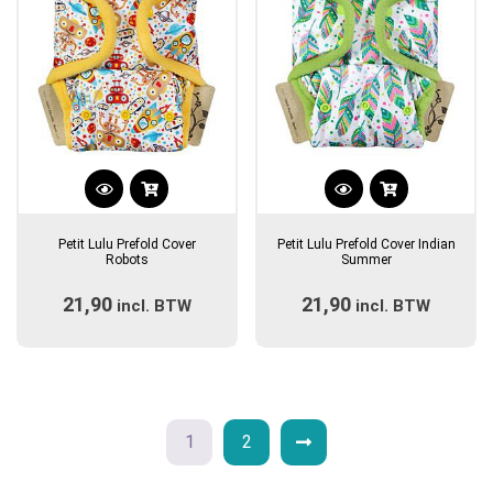
op
op
de
de
productpagina
productpagina
Dit
Dit
product
product
Petit Lulu Prefold Cover
Petit Lulu Prefold Cover Indian
heeft
heeft
Robots
Summer
meerdere
meerdere
21,90
21,90
incl. BTW
variaties.
incl. BTW
variaties.
Deze
Deze
optie
optie
kan
kan
gekozen
gekozen
worden
worden
1
2
op
op
de
de