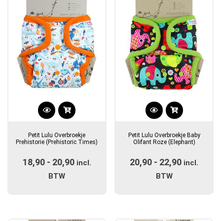
gekozen
gekozen
worden
worden
op
op
de
de
productpagina
productpagina
Dit
Dit
product
product
Petit Lulu Overbroekje
Petit Lulu Overbroekje Baby
heeft
heeft
Prehistorie (Prehistoric Times)
Olifant Roze (Elephant)
meerdere
meerdere
18,90
-
20,90
Prijsklasse:
20,90
-
22,90
Prijsklas
variaties.
incl.
variaties.
incl.
Deze
€18,90
Deze
€20,90
BTW
BTW
optie
optie
tot
tot
kan
kan
€20,90
€22,90
gekozen
gekozen