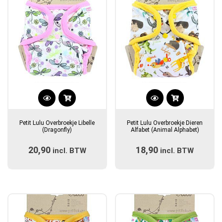
worden
worden
op
op
de
de
productpagina
productpagina
Dit
Dit
product
product
Petit Lulu Overbroekje Libelle
Petit Lulu Overbroekje Dieren
heeft
heeft
(Dragonfly)
Alfabet (Animal Alphabet)
meerdere
meerdere
20,90
18,90
incl. BTW
variaties.
incl. BTW
variaties.
Deze
Deze
optie
optie
kan
kan
gekozen
gekozen
worden
worden