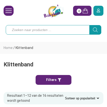
0
Wasbare Luiers
Producten
zoeken
Toebehoren
Waterpret
Home
/
Klittenband
Vrouw
Koopjes
Klittenband
Onze merken
Filters
Hoe begin ik?
Resultaat 1–12 van de 16 resultaten
wordt getoond
Gesorteerd
op