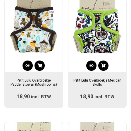
worden
worden
op
op
de
de
productpagina
productpagina
Dit
Dit
product
product
Petit Lulu Overbroekje
Petit Lulu Overbroekje Mexican
heeft
heeft
Paddenstoelen (Mushrooms)
Skulls
meerdere
meerdere
18,90
18,90
incl. BTW
variaties.
incl. BTW
variaties.
Deze
Deze
optie
optie
kan
kan
gekozen
gekozen