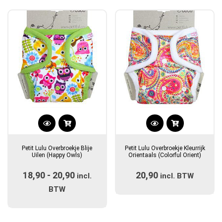
populariteit
Dit
Dit
product
product
Petit Lulu Overbroekje Blije
Petit Lulu Overbroekje Kleurrijk
heeft
heeft
Uilen (Happy Owls)
Orientaals (Colorful Orient)
meerdere
meerdere
18,90
-
20,90
Prijsklasse:
20,90
variaties.
incl.
incl. BTW
variaties.
Deze
€18,90
Deze
BTW
optie
optie
tot
kan
kan
€20,90