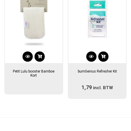
op
de
productpagina
Petit Lulu booster Bamboe
bumGenius Refresher Kit
Kort
1,79
incl. BTW