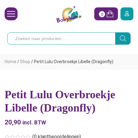
0
Wasbare Luiers
Producten
zoeken
Toebehoren
Waterpret
Home
/
Shop
/
Petit Lulu Overbroekje Libelle (Dragonfly)
Vrouw
Koopjes
Petit Lulu Overbroekje
Onze merken
Libelle (Dragonfly)
Hoe begin ik?
20,90
incl. BTW
(
0
klantbeoordelingen)