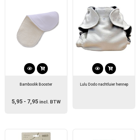
Dit
product
Bamboolik Booster
Lulu Dodo nachtluier hennep
heeft
meerdere
5,95
-
7,95
Prijsklasse:
variaties.
incl. BTW
Deze
€5,95
optie
tot
kan
€7,95
gekozen
worden