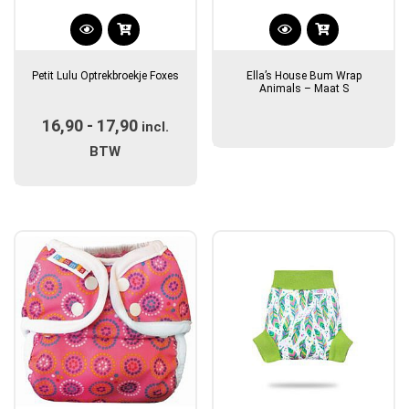
Dit
product
Petit Lulu Optrekbroekje Foxes
Ella’s House Bum Wrap
heeft
Animals – Maat S
meerdere
16,90
-
17,90
Prijsklasse:
variaties.
incl.
Deze
€16,90
BTW
optie
tot
kan
€17,90
gekozen
worden
op
de
productpagina