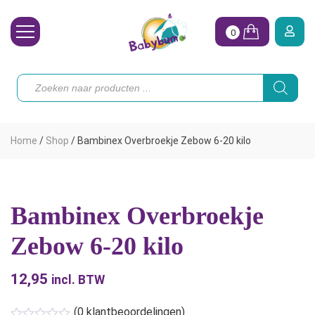
0
Wasbare Luiers
Producten
zoeken
Toebehoren
Waterpret
Home
/
Shop
/
Bambinex Overbroekje Zebow 6-20 kilo
Vrouw
Koopjes
Bambinex Overbroekje
Onze merken
Zebow 6-20 kilo
Hoe begin ik?
12,95
incl. BTW
(
0
klantbeoordelingen)