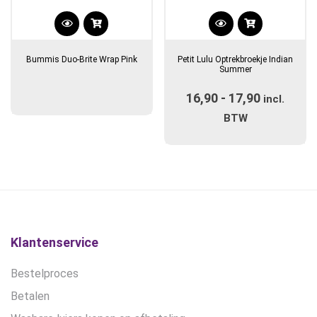
Dit
product
Bummis Duo-Brite Wrap Pink
Petit Lulu Optrekbroekje Indian
heeft
Summer
meerdere
16,90
-
17,90
Prijsklas
variaties.
incl.
Deze
€16,90
BTW
optie
tot
kan
€17,90
gekozen
worden
op
de
productpagina
Klantenservice
Bestelproces
Betalen