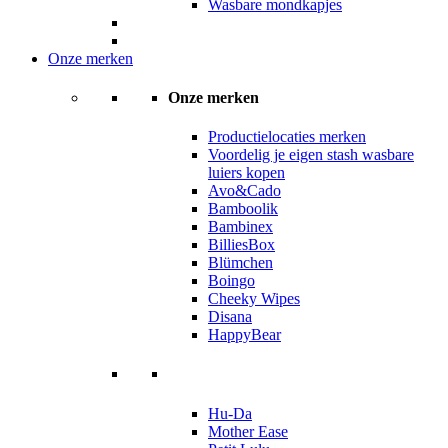
Wasbare mondkapjes
Onze merken
Onze merken
Productielocaties merken
Voordelig je eigen stash wasbare
luiers kopen
Avo&Cado
Bamboolik
Bambinex
BilliesBox
Blümchen
Boingo
Cheeky Wipes
Disana
HappyBear
Hu-Da
Mother Ease