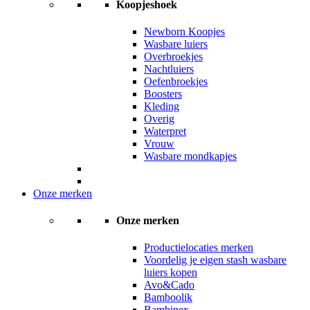
Koopjeshoek
Newborn Koopjes
Wasbare luiers
Overbroekjes
Nachtluiers
Oefenbroekjes
Boosters
Kleding
Overig
Waterpret
Vrouw
Wasbare mondkapjes
Onze merken
Onze merken
Productielocaties merken
Voordelig je eigen stash wasbare
luiers kopen
Avo&Cado
Bamboolik
Bambinex