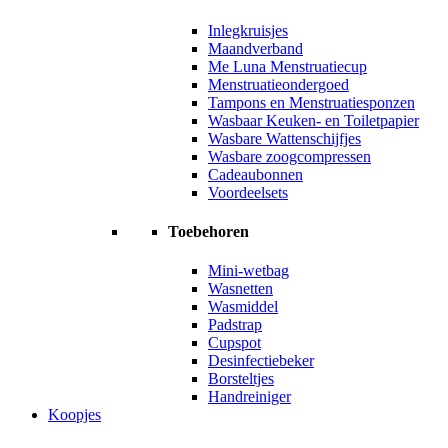
Inlegkruisjes
Maandverband
Me Luna Menstruatiecup
Menstruatieondergoed
Tampons en Menstruatiesponzen
Wasbaar Keuken- en Toiletpapier
Wasbare Wattenschijfjes
Wasbare zoogcompressen
Cadeaubonnen
Voordeelsets
Toebehoren
Mini-wetbag
Wasnetten
Wasmiddel
Padstrap
Cupspot
Desinfectiebeker
Borsteltjes
Handreiniger
Koopjes