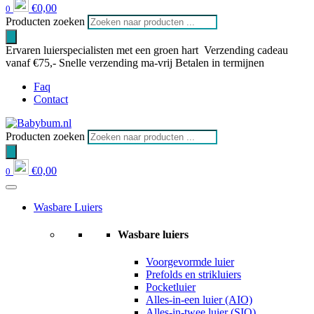
€
0,00
0
Producten zoeken
Ervaren luierspecialisten met een groen hart
Verzending cadeau
vanaf €75,-
Snelle verzending ma-vrij
Betalen in termijnen
Faq
Contact
Producten zoeken
€
0,00
0
Wasbare Luiers
Wasbare luiers
Voorgevormde luier
Prefolds en strikluiers
Pocketluier
Alles-in-een luier (AIO)
Alles-in-twee luier (SIO)