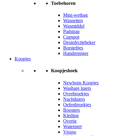
Toebehoren
Mini-wetbag
Wasnetten
Wasmiddel
Padstrap
Cupspot
Desinfectiebeker
Borsteltjes
Handreiniger
Koopjes
Koopjeshoek
Newborn Koopjes
Wasbare luiers
Overbroekjes
Nachtluiers
Oefenbroekjes
Boosters
Kleding
Overig
Waterpret
Vrouw