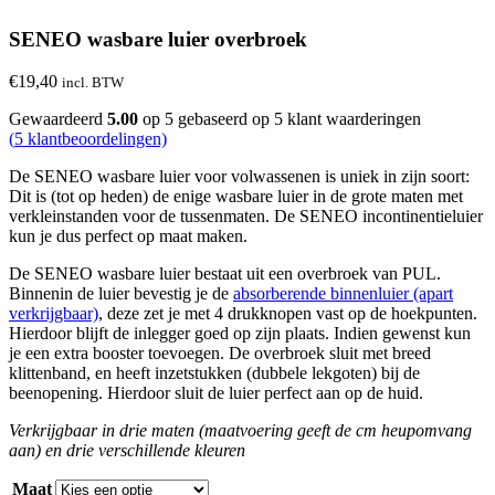
SENEO wasbare luier overbroek
€
19,40
incl. BTW
Gewaardeerd
5.00
op 5 gebaseerd op
5
klant waarderingen
(
5
klantbeoordelingen)
De SENEO wasbare luier voor volwassenen is uniek in zijn soort:
Dit is (tot op heden) de enige wasbare luier in de grote maten met
verkleinstanden voor de tussenmaten. De SENEO incontinentieluier
kun je dus perfect op maat maken.
De SENEO wasbare luier bestaat uit een overbroek van PUL.
Binnenin de luier bevestig je de
absorberende binnenluier (apart
verkrijgbaar)
, deze zet je met 4 drukknopen vast op de hoekpunten.
Hierdoor blijft de inlegger goed op zijn plaats. Indien gewenst kun
je een extra booster toevoegen. De overbroek sluit met breed
klittenband, en heeft inzetstukken (dubbele lekgoten) bij de
beenopening. Hierdoor sluit de luier perfect aan op de huid.
Verkrijgbaar in drie maten (maatvoering geeft de cm heupomvang
aan) en drie verschillende kleuren
Maat