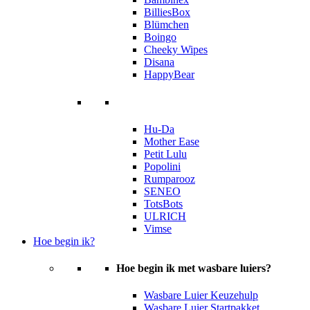
BilliesBox
Blümchen
Boingo
Cheeky Wipes
Disana
HappyBear
Hu-Da
Mother Ease
Petit Lulu
Popolini
Rumparooz
SENEO
TotsBots
ULRICH
Vimse
Hoe begin ik?
Hoe begin ik met wasbare luiers?
Wasbare Luier Keuzehulp
Wasbare Luier Startpakket