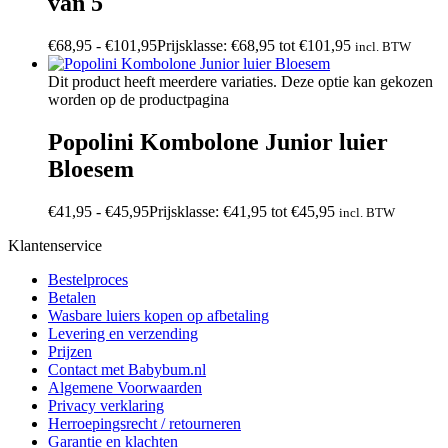
van 5
€
68,95
-
€
101,95
Prijsklasse: €68,95 tot €101,95
incl. BTW
Dit product heeft meerdere variaties. Deze optie kan gekozen
worden op de productpagina
Popolini Kombolone Junior luier
Bloesem
€
41,95
-
€
45,95
Prijsklasse: €41,95 tot €45,95
incl. BTW
Klantenservice
Bestelproces
Betalen
Wasbare luiers kopen op afbetaling
Levering en verzending
Prijzen
Contact met Babybum.nl
Algemene Voorwaarden
Privacy verklaring
Herroepingsrecht / retourneren
Garantie en klachten