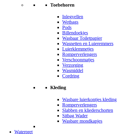
Toebehoren
Inlegvellen
Wetbags
Pods
Billendoekjes
Wasbaar Toiletpapier
Wasnetten en Luieremmers
Luierklemmetjes
Romperverlengers
Verschoonmatjes
Verzorging
Wasmiddel
Cordring
Kleding
Wasbare luierkontjes kleding
Romperverlengers
Slabben en kliederschorten
Sitbag Wader
Wasbare mondkapjes
Waterpret