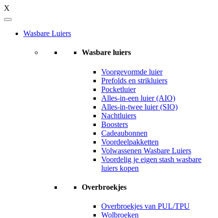
X
Wasbare Luiers
Wasbare luiers
Voorgevormde luier
Prefolds en strikluiers
Pocketluier
Alles-in-een luier (AIO)
Alles-in-twee luier (SIO)
Nachtluiers
Boosters
Cadeaubonnen
Voordeelpakketten
Volwassenen Wasbare Luiers
Voordelig je eigen stash wasbare
luiers kopen
Overbroekjes
Overbroekjes van PUL/TPU
Wolbroeken