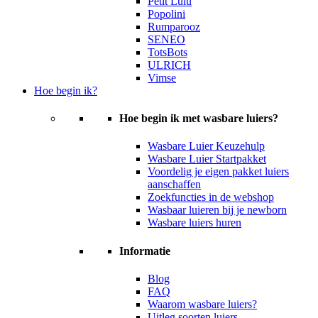
Petit Lulu
Popolini
Rumparooz
SENEO
TotsBots
ULRICH
Vimse
Hoe begin ik?
Hoe begin ik met wasbare luiers?
Wasbare Luier Keuzehulp
Wasbare Luier Startpakket
Voordelig je eigen pakket luiers
aanschaffen
Zoekfuncties in de webshop
Wasbaar luieren bij je newborn
Wasbare luiers huren
Informatie
Blog
FAQ
Waarom wasbare luiers?
Uitleg soorten luiers