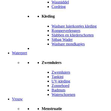
Wasmiddel
Cordring
Kleding
Wasbare luierkontjes kleding
Romperverlengers
Slabben en kliederschorten
Sitbag Wader
Wasbare mondkapjes
Waterpret
Zwemluiers
Zwemluiers
Tankini
UV-kleding
Zonnehoed
Badmuts
Waterschoenen
Vrouw
Menstruatie