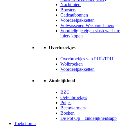
Nachtluiers
Boosters
Cadeaubonnen
Voordeelpakketten
Volwassenen Wasbare Luiers
Voordelig je eigen stash wasbare
luiers kopen
Overbroekjes
Overbroekjes van PUL/TPU
Wolbroeken
Voordeelpakketten
Zindelijkheid
BZC
Oefenbroekjes
Potjes
Beenwarmers
Boeken
De Pot Op – zindelijkheidsapp
Toebehoren