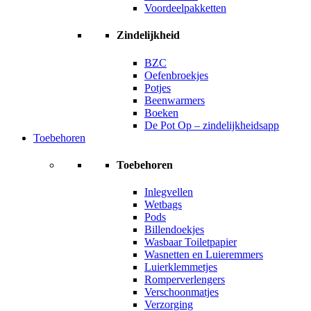
Voordeelpakketten
Zindelijkheid
BZC
Oefenbroekjes
Potjes
Beenwarmers
Boeken
De Pot Op – zindelijkheidsapp
Toebehoren
Toebehoren
Inlegvellen
Wetbags
Pods
Billendoekjes
Wasbaar Toiletpapier
Wasnetten en Luieremmers
Luierklemmetjes
Romperverlengers
Verschoonmatjes
Verzorging