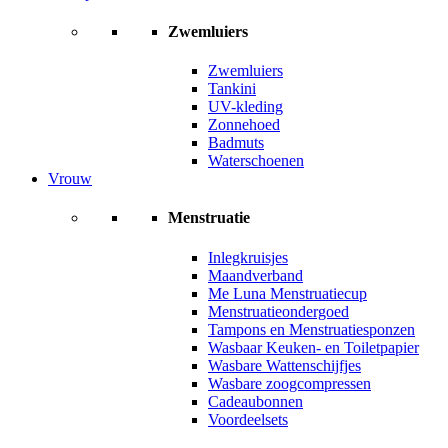
Zwemluiers
Zwemluiers
Tankini
UV-kleding
Zonnehoed
Badmuts
Waterschoenen
Vrouw
Menstruatie
Inlegkruisjes
Maandverband
Me Luna Menstruatiecup
Menstruatieondergoed
Tampons en Menstruatiesponzen
Wasbaar Keuken- en Toiletpapier
Wasbare Wattenschijfjes
Wasbare zoogcompressen
Cadeaubonnen
Voordeelsets