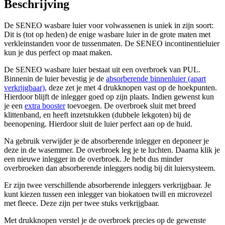
Beschrijving
De SENEO wasbare luier voor volwassenen is uniek in zijn soort:
Dit is (tot op heden) de enige wasbare luier in de grote maten met
verkleinstanden voor de tussenmaten. De SENEO incontinentieluier
kun je dus perfect op maat maken.
De SENEO wasbare luier bestaat uit een overbroek van PUL.
Binnenin de luier bevestig je de
absorberende binnenluier (apart
verkrijgbaar),
deze zet je met 4 drukknopen vast op de hoekpunten.
Hierdoor blijft de inlegger goed op zijn plaats. Indien gewenst kun
je een
extra booster
toevoegen. De overbroek sluit met breed
klittenband, en heeft inzetstukken (dubbele lekgoten) bij de
beenopening. Hierdoor sluit de luier perfect aan op de huid.
Na gebruik verwijder je de absorberende inlegger en deponeer je
deze in de wasemmer. De overbroek leg je te luchten. Daarna klik je
een nieuwe inlegger in de overbroek. Je hebt dus minder
overbroeken dan absorberende inleggers nodig bij dit luiersysteem.
Er zijn twee verschillende absorberende inleggers verkrijgbaar. Je
kunt kiezen tussen een inlegger van biokatoen twill en microvezel
met fleece. Deze zijn per twee stuks verkrijgbaar.
Met drukknopen verstel je de overbroek precies op de gewenste