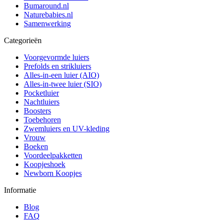
Bumaround.nl
Naturebabies.nl
Samenwerking
Categorieën
Voorgevormde luiers
Prefolds en strikluiers
Alles-in-een luier (AIO)
Alles-in-twee luier (SIO)
Pocketluier
Nachtluiers
Boosters
Toebehoren
Zwemluiers en UV-kleding
Vrouw
Boeken
Voordeelpakketten
Koopjeshoek
Newborn Koopjes
Informatie
Blog
FAQ