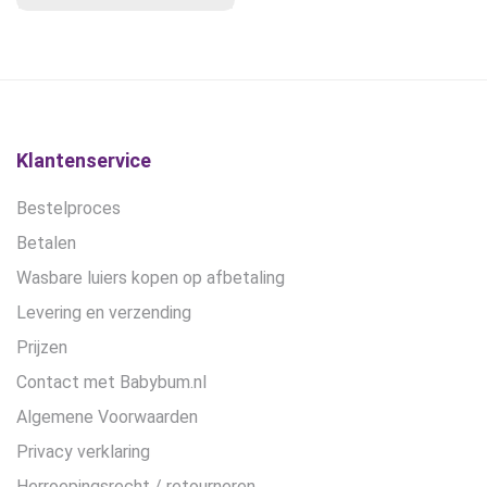
kan
€101,95
gekozen
worden
op
de
productpagina
Klantenservice
Bestelproces
Betalen
Wasbare luiers kopen op afbetaling
Levering en verzending
Prijzen
Contact met Babybum.nl
Algemene Voorwaarden
Privacy verklaring
Herroepingsrecht / retourneren