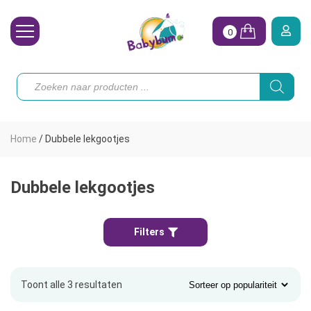
0
Wasbare Luiers
Producten
zoeken
Toebehoren
Waterpret
Home
/
Dubbele lekgootjes
Vrouw
Koopjes
Dubbele lekgootjes
Onze merken
Filters
Hoe begin ik?
Toont alle 3 resultaten
Gesorteerd
op