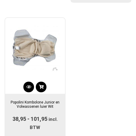
gekozen
gekozen
€31,90
worden
worden
op
op
de
de
productpagina
productpagina
Dit
product
Popolini Kombolone Junior en
heeft
Volwassenen luier Wit
meerdere
38,95
-
101,95
Prijsklasse:
variaties.
incl.
Deze
€38,95
BTW
optie
tot