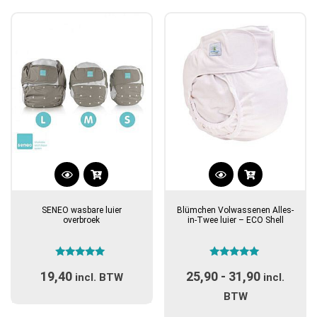
populariteit
Dit
Dit
product
product
SENEO wasbare luier
Blümchen Volwassenen Alles-
heeft
heeft
overbroek
in-Twee luier – ECO Shell
meerdere
meerdere
variaties.
variaties.
Gewaardeerd
Gewaardeerd
Deze
Deze
19,40
25,90
-
31,90
Prijsklas
5.00
5.00
incl. BTW
incl.
optie
optie
uit 5
uit 5
€25,90
BTW
kan
kan
tot