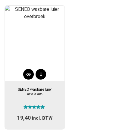
Dit
product
SENEO wasbare luier
heeft
overbroek
meerdere
variaties.
Gewaardeerd
Deze
19,40
5.00
incl. BTW
optie
uit 5
kan