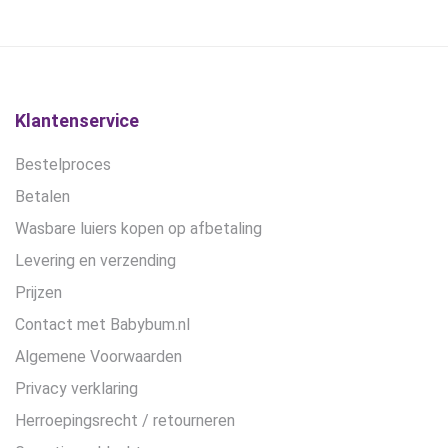
gekozen
worden
op
de
productpagina
Klantenservice
Bestelproces
Betalen
Wasbare luiers kopen op afbetaling
Levering en verzending
Prijzen
Contact met Babybum.nl
Algemene Voorwaarden
Privacy verklaring
Herroepingsrecht / retourneren