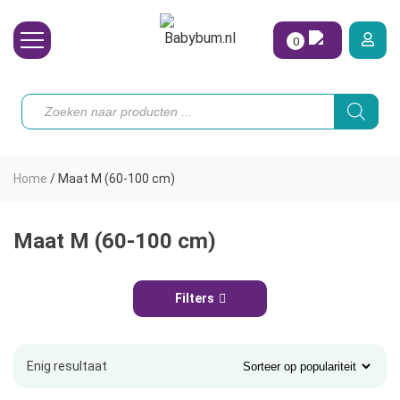
0
Wasbare Luiers
Producten
zoeken
Toebehoren
Waterpret
Home
/
Maat M (60-100 cm)
Vrouw
Koopjes
Maat M (60-100 cm)
Onze merken
Filters
Hoe begin ik?
Enig resultaat