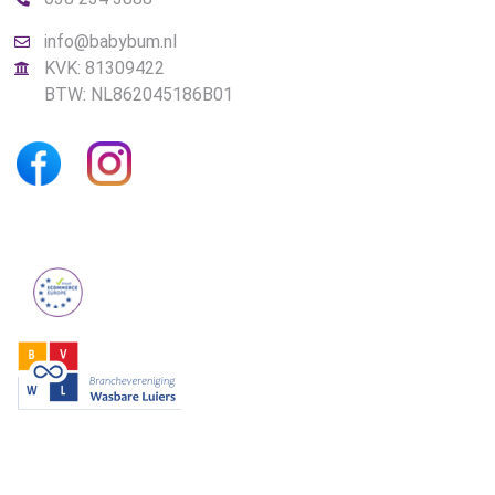
info@babybum.nl
KVK: 81309422
BTW: NL862045186B01