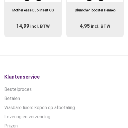
product
Mother ease Duo Insert OS
Blümchen booster Hennep
heeft
meerdere
14,99
4,95
incl. BTW
variaties.
incl. BTW
Deze
optie
kan
gekozen
worden
op
de
Klantenservice
productpagina
Bestelproces
Betalen
Wasbare luiers kopen op afbetaling
Levering en verzending
Prijzen