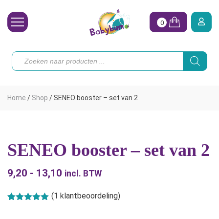
0
Wasbare Luiers
Producten
zoeken
Toebehoren
Waterpret
Home
/
Shop
/
SENEO booster – set van 2
Vrouw
Koopjes
SENEO booster – set van 2
Onze merken
9,20
-
13,10
Prijsklasse:
Hoe begin ik?
incl. BTW
€9,20
(
1
klantbeoordeling)
tot
Gewaardeerd
1
5.00
op 5
€13,10