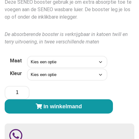
Deze SENEO booster gebruik je om extra absorptie toe te
gebaseerd
op
klant
voegen aan de SENEO wasbare luier. De booster leg je los
waardering
op of onder de inklikbare inlegger.
De absorberende booster is verkrijgbaar in katoen twill en
terry uitvoering, in twee verschillende maten
Maat
Kleur
SENEO
booster
-
In winkelmand
set
van
2
aantal