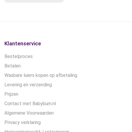
gekozen
€13,10
worden
op
de
productpagina
Klantenservice
Bestelproces
Betalen
Wasbare luiers kopen op afbetaling
Levering en verzending
Prijzen
Contact met Babybum.nl
Algemene Voorwaarden
Privacy verklaring
Herroepingsrecht / retourneren