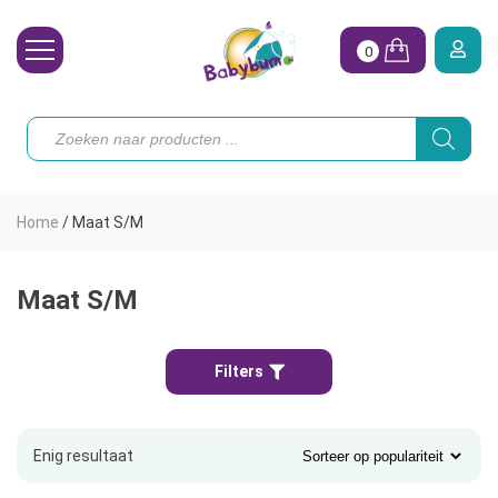
0
Wasbare Luiers
Producten
zoeken
Toebehoren
Waterpret
Home
/
Maat S/M
Vrouw
Koopjes
Maat S/M
Onze merken
Filters
Hoe begin ik?
Enig resultaat