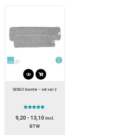
Dit
product
SENEO booster – set van 2
heeft
meerdere
variaties.
Gewaardeerd
Deze
9,20
-
13,10
Prijsklasse:
5.00
incl.
optie
uit 5
€9,20
BTW
kan
tot