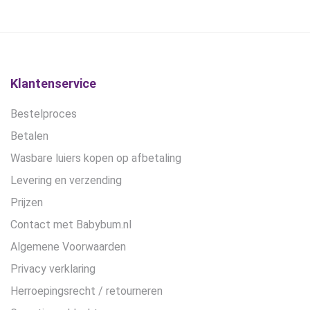
gekozen
worden
op
de
productpagina
Klantenservice
Bestelproces
Betalen
Wasbare luiers kopen op afbetaling
Levering en verzending
Prijzen
Contact met Babybum.nl
Algemene Voorwaarden
Privacy verklaring
Herroepingsrecht / retourneren