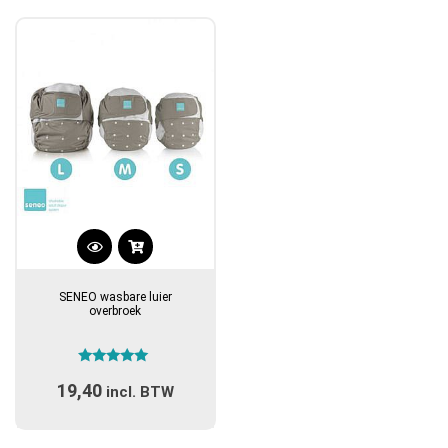
Dit
product
SENEO wasbare luier
heeft
overbroek
meerdere
variaties.
Gewaardeerd
Deze
19,40
5.00
incl. BTW
optie
uit 5
kan