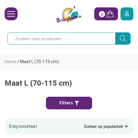
0
Wasbare Luiers
Producten
zoeken
Toebehoren
Waterpret
Home
/
Maat L (70-115 cm)
Vrouw
Koopjes
Maat L (70-115 cm)
Onze merken
Filters
Hoe begin ik?
Enig resultaat