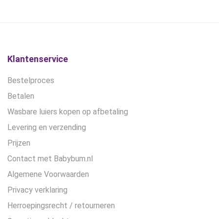
gekozen
worden
op
de
productpagina
Klantenservice
Bestelproces
Betalen
Wasbare luiers kopen op afbetaling
Levering en verzending
Prijzen
Contact met Babybum.nl
Algemene Voorwaarden
Privacy verklaring
Herroepingsrecht / retourneren