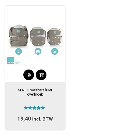
Dit
product
SENEO wasbare luier
heeft
overbroek
meerdere
variaties.
Gewaardeerd
Deze
19,40
5.00
incl. BTW
optie
uit 5
kan