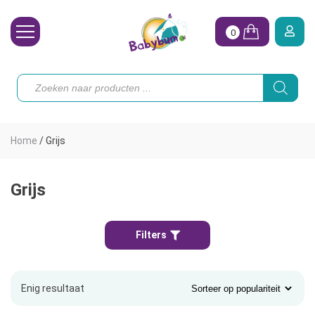
0
Wasbare Luiers
Producten
zoeken
Toebehoren
Waterpret
Home
/
Grijs
Vrouw
Koopjes
Grijs
Onze merken
Filters
Hoe begin ik?
Enig resultaat