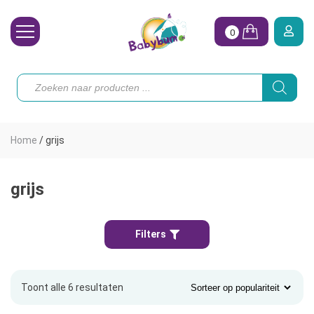
0
Wasbare Luiers
Producten
zoeken
Toebehoren
Waterpret
Home
/
grijs
Vrouw
Koopjes
grijs
Onze merken
Filters
Hoe begin ik?
Toont alle 6 resultaten
Gesorteerd
op