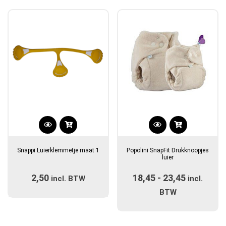
gekozen
worden
op
de
productpagina
Dit
Dit
product
product
Snappi Luierklemmetje maat 1
Popolini SnapFit Drukknoopjes
heeft
heeft
luier
meerdere
meerdere
2,50
18,45
-
23,45
Prijsklas
incl. BTW
variaties.
variaties.
incl.
Deze
Deze
€18,45
BTW
optie
optie
tot
kan
kan
€23,45