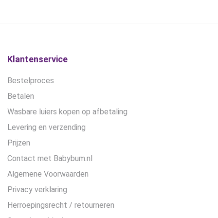
gekozen
worden
op
de
productpagina
Klantenservice
Bestelproces
Betalen
Wasbare luiers kopen op afbetaling
Levering en verzending
Prijzen
Contact met Babybum.nl
Algemene Voorwaarden
Privacy verklaring
Herroepingsrecht / retourneren