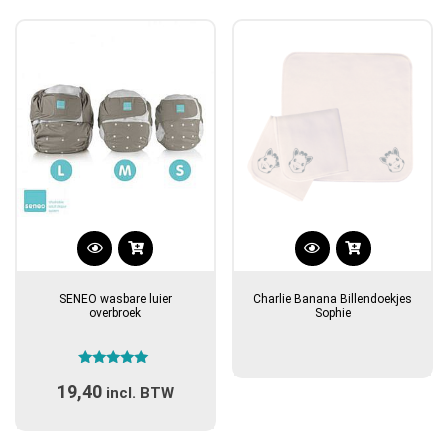
gekozen
gekozen
worden
worden
op
op
de
de
productpagina
productpagina
Dit
product
SENEO wasbare luier
Charlie Banana Billendoekjes
heeft
overbroek
Sophie
meerdere
variaties.
Gewaardeerd
Deze
19,40
5.00
incl. BTW
optie
uit 5
kan