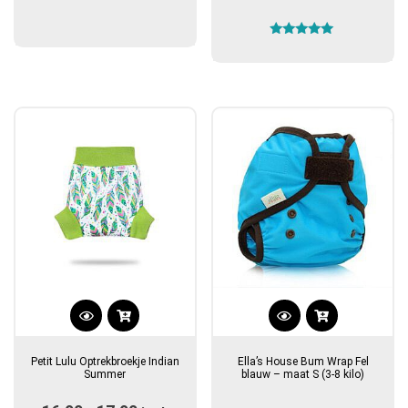
Gewaardeerd
5.00
uit 5
Dit
product
Petit Lulu Optrekbroekje Indian
Ella’s House Bum Wrap Fel
heeft
Summer
blauw – maat S (3-8 kilo)
meerdere