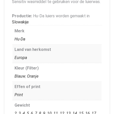
Sensitiv wasmiddel te gebruiken voor de luierwas.
Productie:
Hu-Da luiers worden gemaakt in
Slowakije
Merk
Hu-Da
Land van herkomst
Europa
Kleur (Filter)
Blauw
,
Oranje
Effen of print
Print
Gewicht
2
,
3
,
4
,
5
,
6
,
7
,
8
,
9
,
10
,
11
,
12
,
13
,
14
,
15
,
16
,
17
,