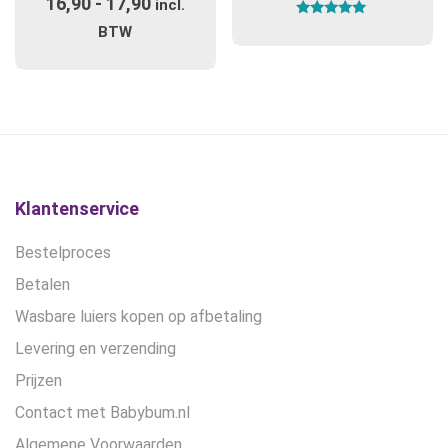
16,90
-
17,90
Prijsklasse:
variaties.
incl.
Gewaardeerd
Deze
€16,90
BTW
5.00
optie
uit 5
tot
kan
€17,90
gekozen
worden
op
de
productpagina
Klantenservice
Bestelproces
Betalen
Wasbare luiers kopen op afbetaling
Levering en verzending
Prijzen
Contact met Babybum.nl
Algemene Voorwaarden