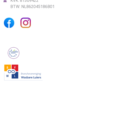
KVK: 81309422
BTW: NL862045186B01