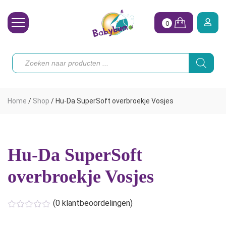
0
Wasbare Luiers
Producten
zoeken
Toebehoren
Waterpret
Home
/
Shop
/
Hu-Da SuperSoft overbroekje Vosjes
Vrouw
Koopjes
Hu-Da SuperSoft
Onze merken
overbroekje Vosjes
Hoe begin ik?
(
0
klantbeoordelingen)