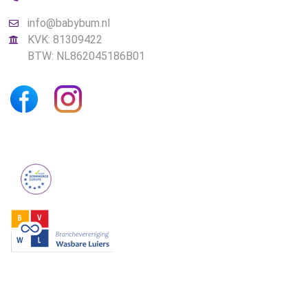
info@babybum.nl
KVK: 81309422
BTW: NL862045186B01