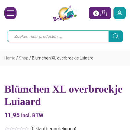
0
Wasbare Luiers
Producten
zoeken
Toebehoren
Waterpret
Home
/
Shop
/
Blümchen XL overbroekje Luiaard
Vrouw
Koopjes
Blümchen XL overbroekje
Onze merken
Luiaard
Hoe begin ik?
11,95
incl. BTW
(
0
klantbeoordelingen)