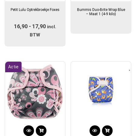
product
Petit Lulu Optrekbroekje Foxes
Bummis Duo-Brite Wrap Blue
heeft
– Maat 1 (4-9 kilo)
meerdere
16,90
-
17,90
Prijsklasse:
variaties.
incl.
Deze
€16,90
BTW
optie
tot
kan
€17,90
gekozen
worden
Actie
op
de
productpagina