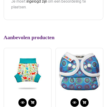
Je moet
ingelogd zijn
om een beoordeling te
plaatsen.
Aanbevolen producten
Dit