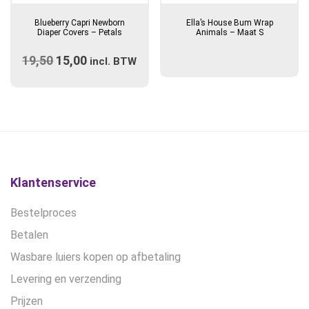
Blueberry Capri Newborn
Ella’s House Bum Wrap
Diaper Covers – Petals
Animals – Maat S
19,50
Oorspronkelijke
15,00
Huidige
incl. BTW
prijs
prijs
was:
is:
€19,50.
€15,00.
Klantenservice
Bestelproces
Betalen
Wasbare luiers kopen op afbetaling
Levering en verzending
Prijzen