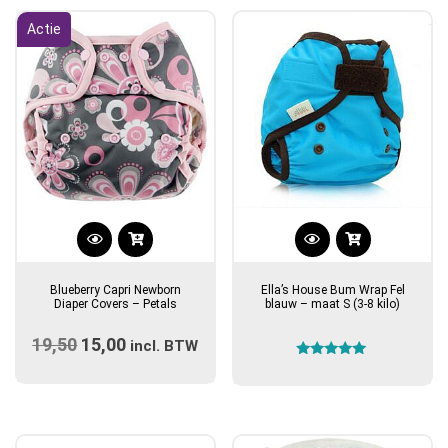
Actie
Blueberry Capri Newborn
Ella’s House Bum Wrap Fel
Diaper Covers – Petals
blauw – maat S (3-8 kilo)
19,50
Oorspronkelijke
15,00
Huidige
incl. BTW
Gewaardeerd
prijs
prijs
5.00
uit 5
was:
is:
€19,50.
€15,00.