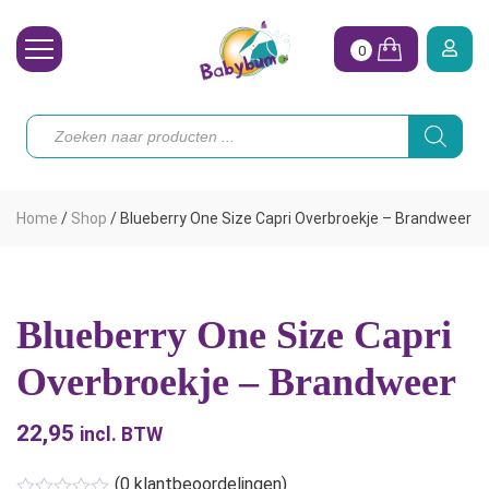
0
Wasbare Luiers
Producten
zoeken
Toebehoren
Waterpret
Home
/
Shop
/
Blueberry One Size Capri Overbroekje – Brandweer
Vrouw
Koopjes
Blueberry One Size Capri
Onze merken
Overbroekje – Brandweer
Hoe begin ik?
22,95
incl. BTW
(
0
klantbeoordelingen)