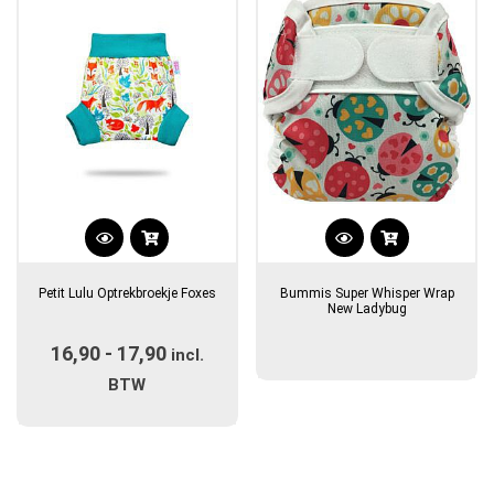
Dit
product
Petit Lulu Optrekbroekje Foxes
Bummis Super Whisper Wrap
heeft
New Ladybug
meerdere
16,90
-
17,90
Prijsklasse:
variaties.
incl.
Deze
€16,90
BTW
optie
tot
kan
€17,90
gekozen
worden